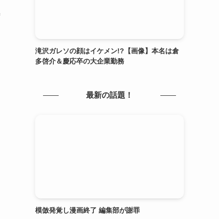
待
ま
滝沢ガレソの顔はイケメン!?【画像】本名は倉
多啓介＆慶応卒の大企業勤務
最新の話題！
模倣発覚し漫画終了 編集部が謝罪