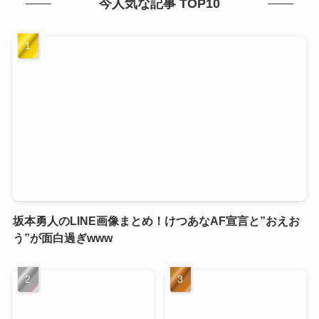
今人気な記事 TOP10
坂本勇人のLINE画像まとめ！けつあなAF宣言と”おえお
う”が面白過ぎwww