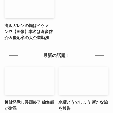
滝沢ガレソの顔はイケメ
ン!?【画像】本名は倉多啓
介＆慶応卒の大企業勤務
最新の話題！
模倣発覚し漫画終了 編集部
水曜どうでしょう 新たな旅
が謝罪
を報告