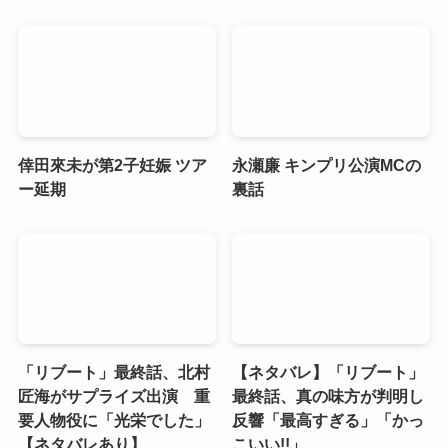
倖田來未が第2子妊娠 ツア
永瀬廉 キンプリ公演MCの
ー延期
裏話
「リブート」最終話、北村
【ネタバレ】「リブート」
匠海がサプライズ出演 重
最終話、真の味方が判明し
要人物役に「光栄でした」
反響「最高すぎる」「かっ
【ネタバレあり】
こいい!!」