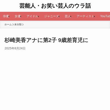
芸能人・お笑い芸人のウラ話
俳優
女優
アイドル
ジャニーズ
芸人
アーティスト
YouTub
ホーム
未分類
杉崎美香アナに第2子 9歳差育児に
2025年8月24日