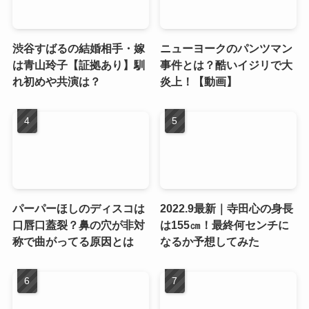
渋谷すばるの結婚相手・嫁
ニューヨークのパンツマン
は青山玲子【証拠あり】馴
事件とは？酷いイジリで大
れ初めや共演は？
炎上！【動画】
パーパーほしのディスコは
2022.9最新｜寺田心の身長
口唇口蓋裂？鼻の穴が非対
は155㎝！最終何センチに
称で曲がってる原因とは
なるか予想してみた