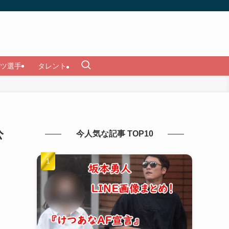
ツ選手
タレント
公
今人気な記事 TOP10