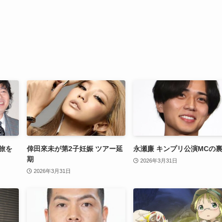
旅を
倖田來未が第2子妊娠 ツアー延
永瀬廉 キンプリ公演MCの
期
2026年3月31日
2026年3月31日