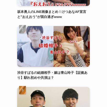
坂本勇人のLINE画像まとめ！けつあなAF宣言
と”おえおう”が面白過ぎwww
渋谷すばるの結婚相手・嫁は青山玲子【証拠あ
り】馴れ初めや共演は？