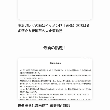
滝沢ガレソの顔はイケメン!?【画像】本名は倉
多啓介＆慶応卒の大企業勤務
最新の話題！
模倣発覚し漫画終了 編集部が謝罪