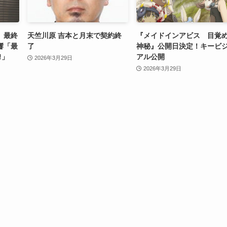
」最終
天竺川原 吉本と月末で契約終
『メイドインアビス 目覚
響「最
了
神秘』公開日決定！キービ
!」
アル公開
2026年3月29日
2026年3月29日