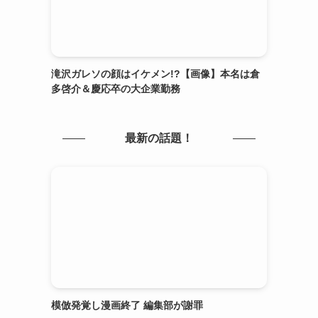
滝沢ガレソの顔はイケメン!?【画像】本名は倉
多啓介＆慶応卒の大企業勤務
最新の話題！
模倣発覚し漫画終了 編集部が謝罪