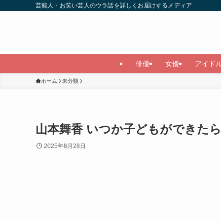
芸能人・お笑い芸人のウラ話を詳しくお届けするメディア
俳優
女優
アイド
ホーム
未分類
山本舞香 いつか子どもができた
2025年8月28日