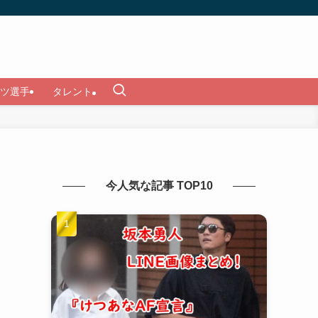
ツ選手
タレント
今人気な記事 TOP10