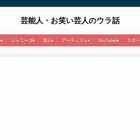
芸能人・お笑い芸人のウラ話
ル
ジャニーズ
芸人
アーティスト
YouTuber
スポー
ら