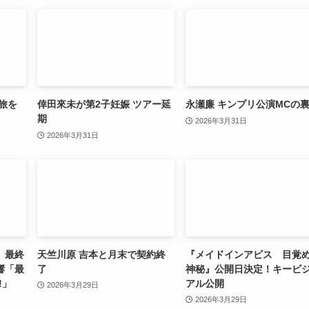
旅を
倖田來未が第2子妊娠 ツアー延
永瀬廉 キンプリ公演MCの
期
2026年3月31日
2026年3月31日
」最終
天竺川原 吉本と月末で契約終
『メイドインアビス 目覚
響「最
了
神秘』公開日決定！キービ
!」
アル公開
2026年3月29日
2026年3月29日