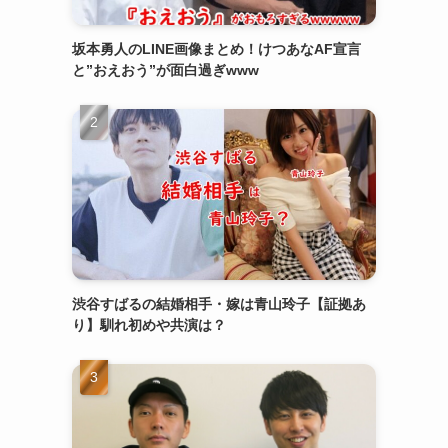
坂本勇人のLINE画像まとめ！けつあなAF宣言
と”おえおう”が面白過ぎwww
渋谷すばるの結婚相手・嫁は青山玲子【証拠あ
り】馴れ初めや共演は？