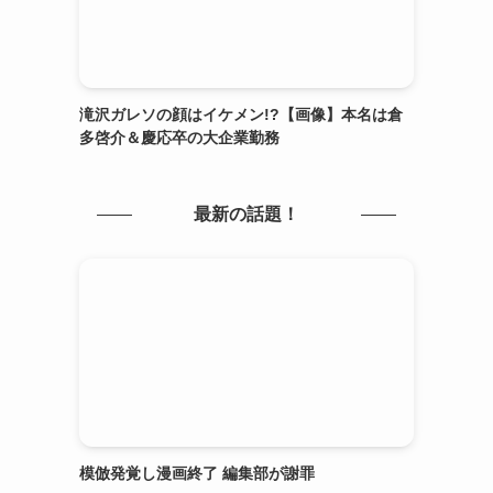
滝沢ガレソの顔はイケメン!?【画像】本名は倉
多啓介＆慶応卒の大企業勤務
最新の話題！
模倣発覚し漫画終了 編集部が謝罪