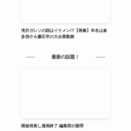
滝沢ガレソの顔はイケメン!?【画像】本名は倉
多啓介＆慶応卒の大企業勤務
最新の話題！
模倣発覚し漫画終了 編集部が謝罪