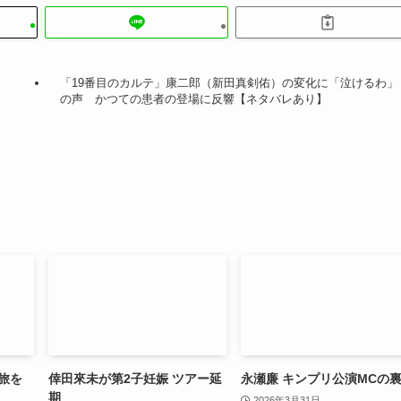
「19番目のカルテ」康二郎（新田真剣佑）の変化に「泣けるわ」
の声 かつての患者の登場に反響【ネタバレあり】
旅を
倖田來未が第2子妊娠 ツアー延
永瀬廉 キンプリ公演MCの
期
2026年3月31日