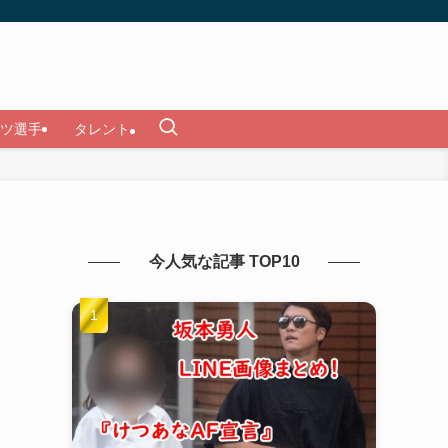
ツ選手
タレント
今人気な記事 TOP10