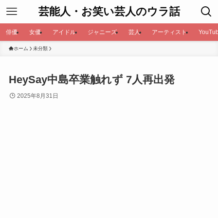
芸能人・お笑い芸人のウラ話
俳優
女優
アイドル
ジャニーズ
芸人
アーティスト
YouTub
ホーム
未分類
HeySay中島卒業触れず 7人再出発
2025年8月31日