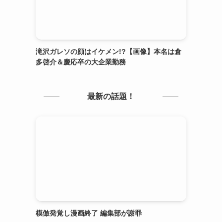
滝沢ガレソの顔はイケメン!?【画像】本名は倉
多啓介＆慶応卒の大企業勤務
最新の話題！
模倣発覚し漫画終了 編集部が謝罪