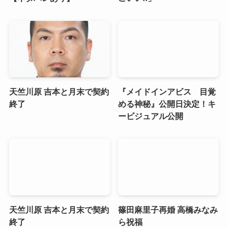
天竺川原 吉本と月末で契約
『メイドインアビス 目覚
終了
める神秘』公開日決定！キ
ービジュアル公開
天竺川原 吉本と月末で契約
篠田麻里子再婚 高橋みなみ
終了
ら祝福