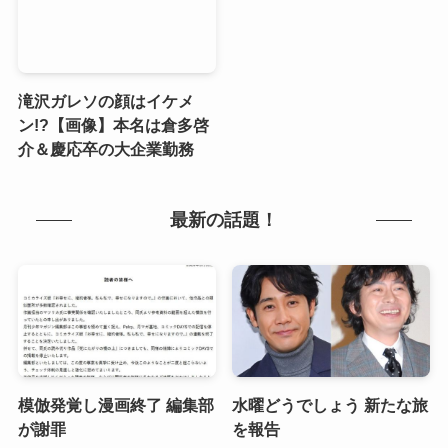
滝沢ガレソの顔はイケメ
ン!?【画像】本名は倉多啓
介＆慶応卒の大企業勤務
最新の話題！
模倣発覚し漫画終了 編集部
水曜どうでしょう 新たな旅
が謝罪
を報告