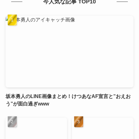
今人気な記事 TOP10
坂本勇人のLINE画像まとめ！けつあなAF宣言と”おえお
う”が面白過ぎwww