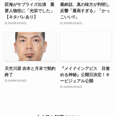
匠海がサプライズ出演 重
最終話、真の味方が判明し
要人物役に「光栄でした」
反響「最高すぎる」「かっ
【ネタバレあり】
こいい!!」
2026年3月30日
2026年3月30日
天竺川原 吉本と月末で契約
『メイドインアビス 目覚
終了
める神秘』公開日決定！キ
ービジュアル公開
2026年3月29日
2026年3月29日