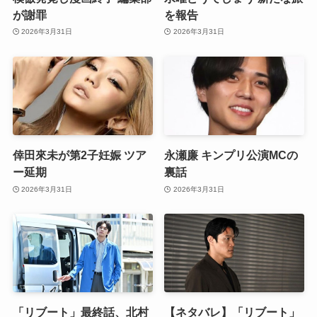
が謝罪
を報告
2026年3月31日
2026年3月31日
倖田來未が第2子妊娠 ツア
永瀬廉 キンプリ公演MCの
ー延期
裏話
2026年3月31日
2026年3月31日
「リブート」最終話、北村
【ネタバレ】「リブート」