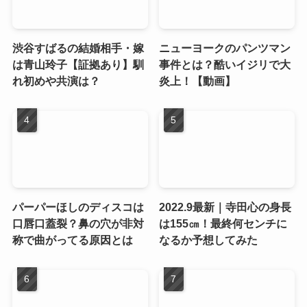
渋谷すばるの結婚相手・嫁
ニューヨークのパンツマン
は青山玲子【証拠あり】馴
事件とは？酷いイジリで大
れ初めや共演は？
炎上！【動画】
パーパーほしのディスコは
2022.9最新｜寺田心の身長
口唇口蓋裂？鼻の穴が非対
は155㎝！最終何センチに
称で曲がってる原因とは
なるか予想してみた