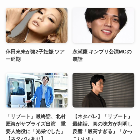
倖田來未が第2子妊娠 ツア
永瀬廉 キンプリ公演MCの
ー延期
裏話
「リブート」最終話、北村
【ネタバレ】「リブート」
匠海がサプライズ出演 重
最終話、真の味方が判明し
要人物役に「光栄でした」
反響「最高すぎる」「かっ
【ネタバレあり】
こいい!!」