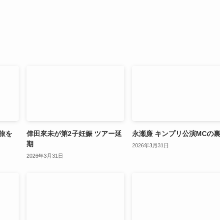
旅を
倖田來未が第2子妊娠 ツアー延
永瀬廉 キンプリ公演MCの
期
2026年3月31日
2026年3月31日