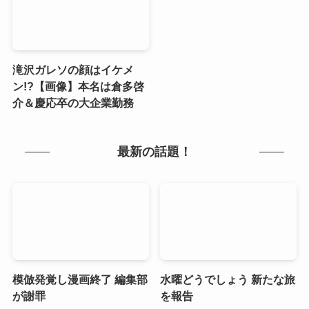
滝沢ガレソの顔はイケメ
ン!?【画像】本名は倉多啓
介＆慶応卒の大企業勤務
最新の話題！
模倣発覚し漫画終了 編集部
水曜どうでしょう 新たな旅
が謝罪
を報告