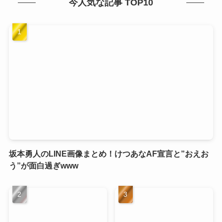
今人気な記事 TOP10
坂本勇人のLINE画像まとめ！けつあなAF宣言と”おえお
う”が面白過ぎwww