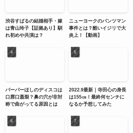
渋谷すばるの結婚相手・嫁
ニューヨークのパンツマン
は青山玲子【証拠あり】馴
事件とは？酷いイジリで大
れ初めや共演は？
炎上！【動画】
パーパーほしのディスコは
2022.9最新｜寺田心の身長
口唇口蓋裂？鼻の穴が非対
は155㎝！最終何センチに
称で曲がってる原因とは
なるか予想してみた