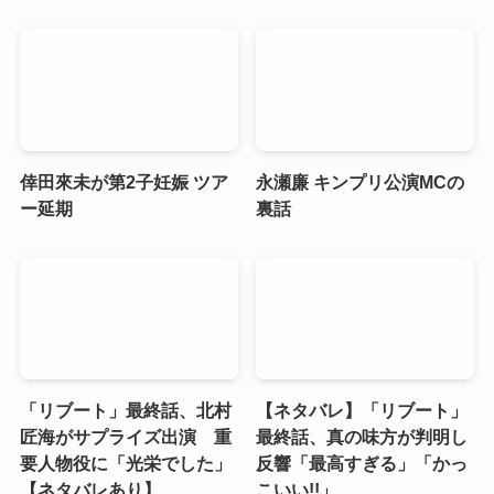
倖田來未が第2子妊娠 ツア
永瀬廉 キンプリ公演MCの
ー延期
裏話
「リブート」最終話、北村
【ネタバレ】「リブート」
匠海がサプライズ出演 重
最終話、真の味方が判明し
要人物役に「光栄でした」
反響「最高すぎる」「かっ
【ネタバレあり】
こいい!!」