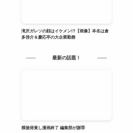
滝沢ガレソの顔はイケメン!?【画像】本名は倉
多啓介＆慶応卒の大企業勤務
最新の話題！
模倣発覚し漫画終了 編集部が謝罪