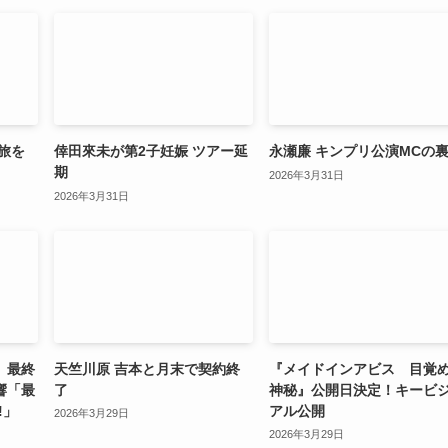
旅を
倖田來未が第2子妊娠 ツアー延
永瀬廉 キンプリ公演MCの
期
2026年3月31日
2026年3月31日
」最終
天竺川原 吉本と月末で契約終
『メイドインアビス 目覚
響「最
了
神秘』公開日決定！キービ
!」
アル公開
2026年3月29日
2026年3月29日