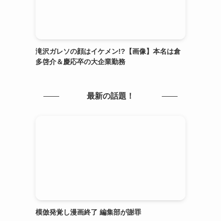
滝沢ガレソの顔はイケメン!?【画像】本名は倉
多啓介＆慶応卒の大企業勤務
最新の話題！
模倣発覚し漫画終了 編集部が謝罪