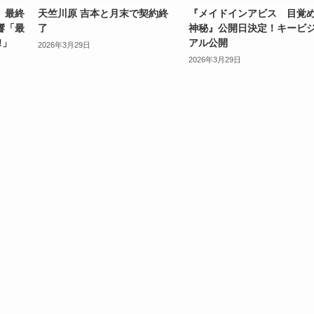
」最終
天竺川原 吉本と月末で契約終
『メイドインアビス 目覚
響「最
了
神秘』公開日決定！キービ
!」
アル公開
2026年3月29日
2026年3月29日