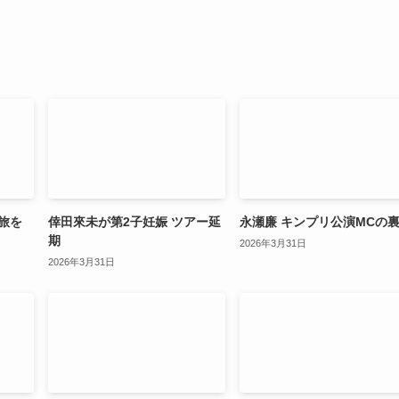
旅を
倖田來未が第2子妊娠 ツアー延
永瀬廉 キンプリ公演MCの
期
2026年3月31日
2026年3月31日