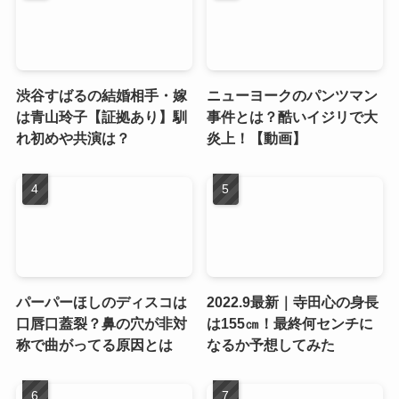
渋谷すばるの結婚相手・嫁
ニューヨークのパンツマン
は青山玲子【証拠あり】馴
事件とは？酷いイジリで大
れ初めや共演は？
炎上！【動画】
パーパーほしのディスコは
2022.9最新｜寺田心の身長
口唇口蓋裂？鼻の穴が非対
は155㎝！最終何センチに
称で曲がってる原因とは
なるか予想してみた