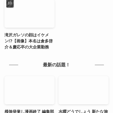
滝沢ガレソの顔はイケメ
ン!?【画像】本名は倉多啓
介＆慶応卒の大企業勤務
最新の話題！
模倣発覚し漫画終了 編集部
水曜どうでしょう 新たな旅