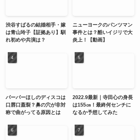
渋谷すばるの結婚相手・嫁
ニューヨークのパンツマン
は青山玲子【証拠あり】馴
事件とは？酷いイジリで大
れ初めや共演は？
炎上！【動画】
パーパーほしのディスコは
2022.9最新｜寺田心の身長
口唇口蓋裂？鼻の穴が非対
は155㎝！最終何センチに
称で曲がってる原因とは
なるか予想してみた