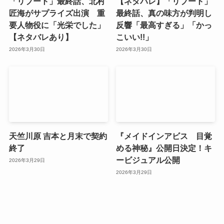
「リブート」最終話、北村
【ネタバレ】「リブート」
匠海がサプライズ出演 重
最終話、真の味方が判明し
要人物役に「光栄でした」
反響「最高すぎる」「かっ
【ネタバレあり】
こいい!!」
2026年3月30日
2026年3月30日
天竺川原 吉本と月末で契約
『メイドインアビス 目覚
終了
める神秘』公開日決定！キ
ービジュアル公開
2026年3月29日
2026年3月29日