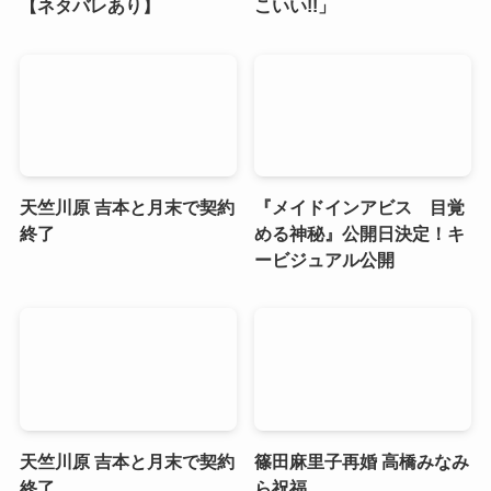
【ネタバレあり】
こいい!!」
天竺川原 吉本と月末で契約
『メイドインアビス 目覚
終了
める神秘』公開日決定！キ
ービジュアル公開
天竺川原 吉本と月末で契約
篠田麻里子再婚 高橋みなみ
終了
ら祝福