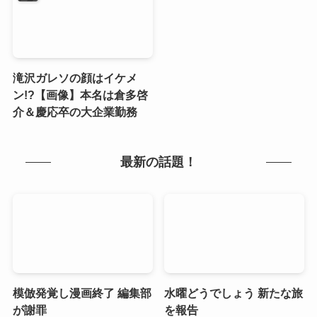
滝沢ガレソの顔はイケメ
ン!?【画像】本名は倉多啓
介＆慶応卒の大企業勤務
最新の話題！
模倣発覚し漫画終了 編集部
水曜どうでしょう 新たな旅
が謝罪
を報告