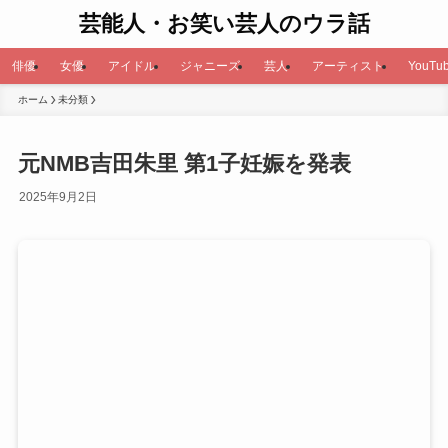
芸能人・お笑い芸人のウラ話
俳優
女優
アイドル
ジャニーズ
芸人
アーティスト
YouTub
ホーム
未分類
元NMB吉田朱里 第1子妊娠を発表
2025年9月2日