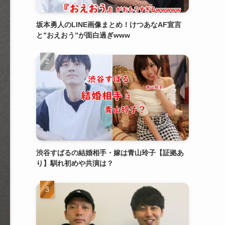
坂本勇人のLINE画像まとめ！けつあなAF宣言
と”おえおう”が面白過ぎwww
渋谷すばるの結婚相手・嫁は青山玲子【証拠あ
り】馴れ初めや共演は？