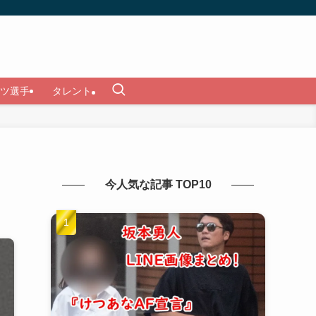
ツ選手
タレント
今人気な記事 TOP10