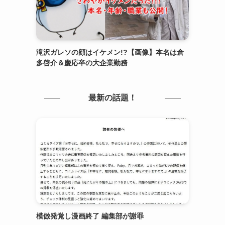
滝沢ガレソの顔はイケメン!?【画像】本名は倉
多啓介＆慶応卒の大企業勤務
最新の話題！
模倣発覚し漫画終了 編集部が謝罪