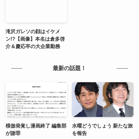
滝沢ガレソの顔はイケメ
ン!?【画像】本名は倉多啓
介＆慶応卒の大企業勤務
最新の話題！
模倣発覚し漫画終了 編集部
水曜どうでしょう 新たな旅
が謝罪
を報告