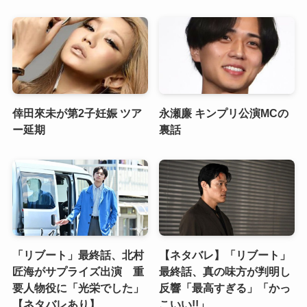
倖田來未が第2子妊娠 ツア
永瀬廉 キンプリ公演MCの
ー延期
裏話
「リブート」最終話、北村
【ネタバレ】「リブート」
匠海がサプライズ出演 重
最終話、真の味方が判明し
要人物役に「光栄でした」
反響「最高すぎる」「かっ
【ネタバレあり】
こいい!!」