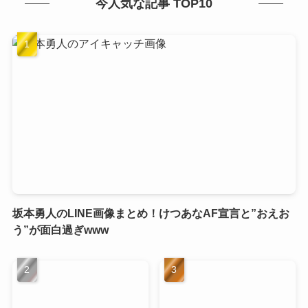
今人気な記事 TOP10
坂本勇人のLINE画像まとめ！けつあなAF宣言と”おえお
う”が面白過ぎwww