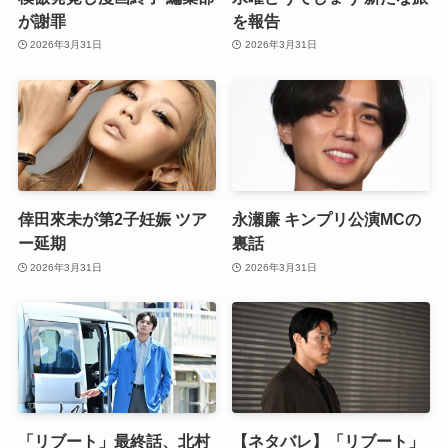
が謝罪
を報告
2026年3月31日
2026年3月31日
倖田來未が第2子妊娠 ツア
永瀬廉 キンプリ公演MCの
ー延期
裏話
2026年3月31日
2026年3月31日
「リブート」最終話、北村
【ネタバレ】「リブート」