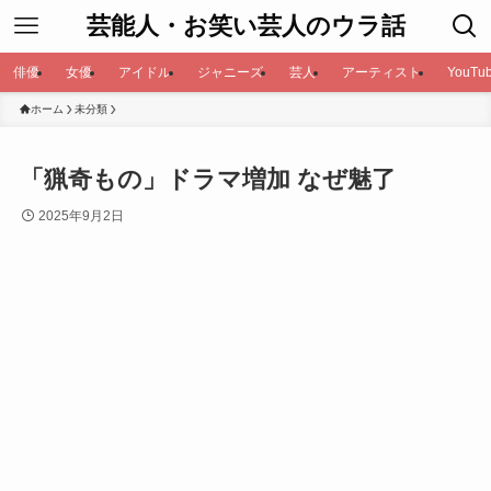
芸能人・お笑い芸人のウラ話
俳優
女優
アイドル
ジャニーズ
芸人
アーティスト
YouTub
ホーム
未分類
「猟奇もの」ドラマ増加 なぜ魅了
2025年9月2日