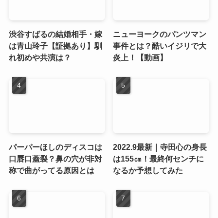
渋谷すばるの結婚相手・嫁
ニューヨークのパンツマン
は青山玲子【証拠あり】馴
事件とは？酷いイジリで大
れ初めや共演は？
炎上！【動画】
パーパーほしのディスコは
2022.9最新｜寺田心の身長
口唇口蓋裂？鼻の穴が非対
は155㎝！最終何センチに
称で曲がってる原因とは
なるか予想してみた