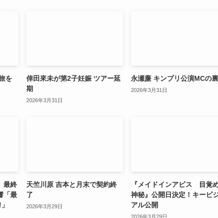
旅を
倖田來未が第2子妊娠 ツアー延
永瀬廉 キンプリ公演MCの
期
2026年3月31日
2026年3月31日
」最終
天竺川原 吉本と月末で契約終
『メイドインアビス 目覚
響「最
了
神秘』公開日決定！キービ
!」
アル公開
2026年3月29日
2026年3月29日