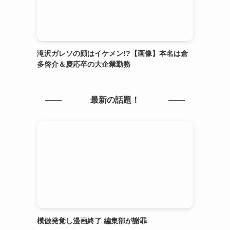
滝沢ガレソの顔はイケメン!?【画像】本名は倉
多啓介＆慶応卒の大企業勤務
最新の話題！
模倣発覚し漫画終了 編集部が謝罪