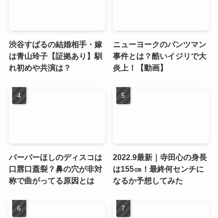
渋谷すばるの結婚相手・嫁
ニューヨークのパンツマン
は青山玲子【証拠あり】馴
事件とは？酷いイジリで大
れ初めや共演は？
炎上！【動画】
パーパーほしのディスコは
2022.9最新｜寺田心の身長
口唇口蓋裂？鼻の穴が非対
は155㎝！最終何センチに
称で曲がってる原因とは
なるか予想してみた