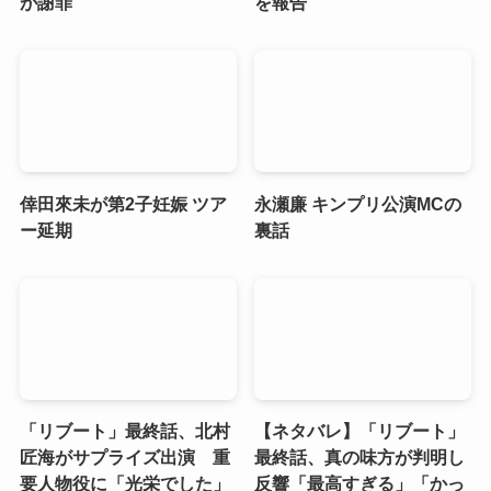
が謝罪
を報告
倖田來未が第2子妊娠 ツア
永瀬廉 キンプリ公演MCの
ー延期
裏話
「リブート」最終話、北村
【ネタバレ】「リブート」
匠海がサプライズ出演 重
最終話、真の味方が判明し
要人物役に「光栄でした」
反響「最高すぎる」「かっ