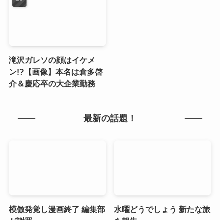
滝沢ガレソの顔はイケメ
ン!?【画像】本名は倉多啓
介＆慶応卒の大企業勤務
最新の話題！
模倣発覚し漫画終了 編集部
水曜どうでしょう 新たな旅