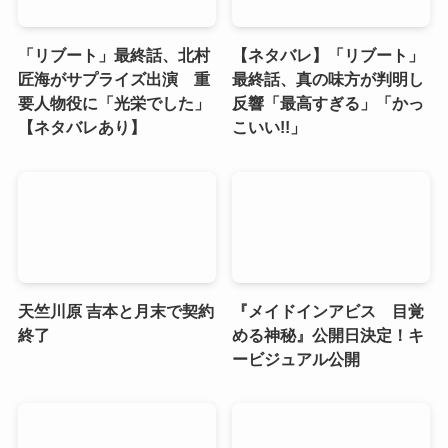
「リブート」最終話、北村
【ネタバレ】「リブート」
匠海がサプライズ出演 重
最終話、真の味方が判明し
要人物役に「光栄でした」
反響「最高すぎる」「かっ
【ネタバレあり】
こいい!!」
天竺川原 吉本と月末で契約
『メイドインアビス 目覚
終了
める神秘』公開日決定！キ
ービジュアル公開