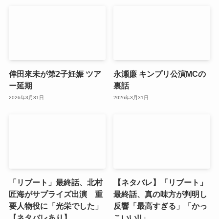
倖田來未が第2子妊娠 ツア
永瀬廉 キンプリ公演MCの
ー延期
裏話
2026年3月31日
2026年3月31日
「リブート」最終話、北村
【ネタバレ】「リブート」
匠海がサプライズ出演 重
最終話、真の味方が判明し
要人物役に「光栄でした」
反響「最高すぎる」「かっ
【ネタバレあり】
こいい!!」