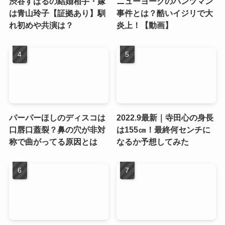
渋谷すばるの結婚相手・嫁
ニューヨークのパンツマン
は青山玲子【証拠あり】馴
事件とは？酷いイジリで大
れ初めや共演は？
炎上！【動画】
パーパーほしのディスコは
2022.9最新｜寺田心の身長
口唇口蓋裂？鼻の穴が非対
は155㎝！最終何センチに
称で曲がってる原因とは
なるか予想してみた