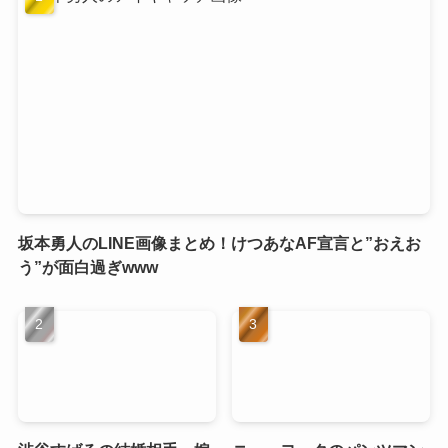
坂本勇人のLINE画像まとめ！けつあなAF宣言と”おえお
う”が面白過ぎwww