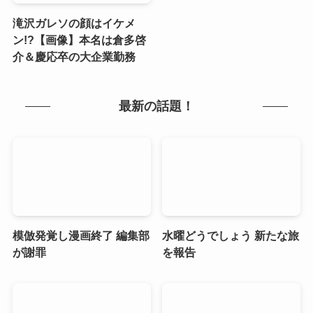
滝沢ガレソの顔はイケメ
ン!?【画像】本名は倉多啓
介＆慶応卒の大企業勤務
最新の話題！
模倣発覚し漫画終了 編集部
水曜どうでしょう 新たな旅
が謝罪
を報告