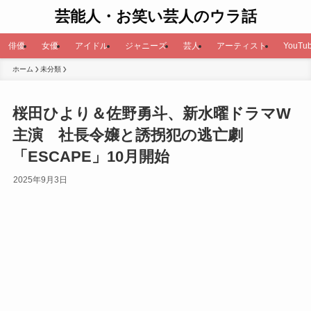
芸能人・お笑い芸人のウラ話
俳優
女優
アイドル
ジャニーズ
芸人
アーティスト
YouTub
ホーム
未分類
桜田ひより＆佐野勇斗、新水曜ドラマW
主演 社長令嬢と誘拐犯の逃亡劇
「ESCAPE」10月開始
2025年9月3日