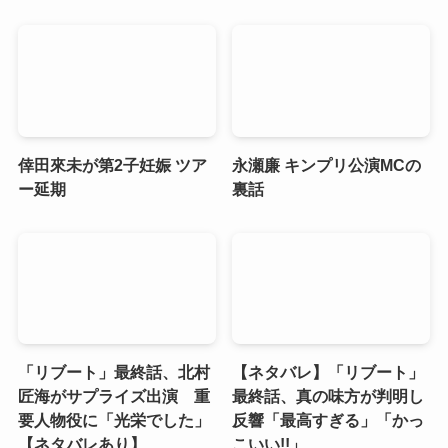
倖田來未が第2子妊娠 ツア
永瀬廉 キンプリ公演MCの
ー延期
裏話
「リブート」最終話、北村
【ネタバレ】「リブート」
匠海がサプライズ出演 重
最終話、真の味方が判明し
要人物役に「光栄でした」
反響「最高すぎる」「かっ
【ネタバレあり】
こいい!!」