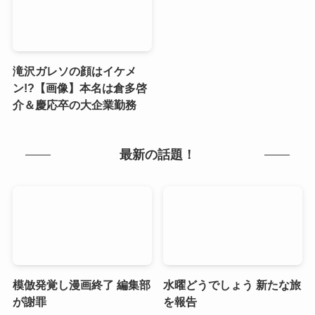
滝沢ガレソの顔はイケメ
ン!?【画像】本名は倉多啓
介＆慶応卒の大企業勤務
最新の話題！
模倣発覚し漫画終了 編集部
水曜どうでしょう 新たな旅
が謝罪
を報告