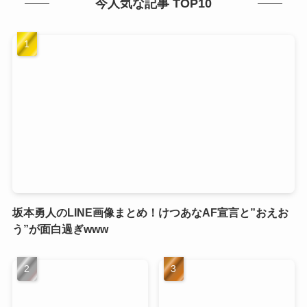
今人気な記事 TOP10
坂本勇人のLINE画像まとめ！けつあなAF宣言と”おえお
う”が面白過ぎwww