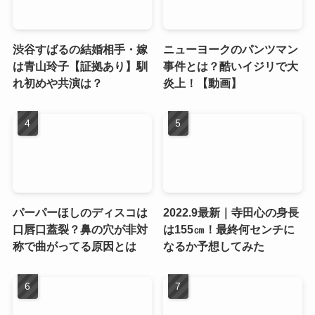
渋谷すばるの結婚相手・嫁
ニューヨークのパンツマン
は青山玲子【証拠あり】馴
事件とは？酷いイジリで大
れ初めや共演は？
炎上！【動画】
パーパーほしのディスコは
2022.9最新｜寺田心の身長
口唇口蓋裂？鼻の穴が非対
は155㎝！最終何センチに
称で曲がってる原因とは
なるか予想してみた