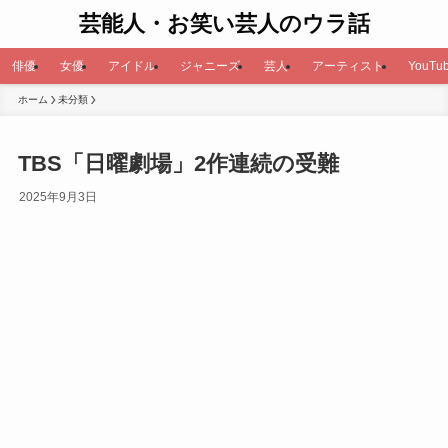
芸能人・お笑い芸人のウラ話
俳優
女優
アイドル
ジャニーズ
芸人
アーティスト
YouTub
ホーム
未分類
TBS「日曜劇場」2作連続の受難
2025年9月3日