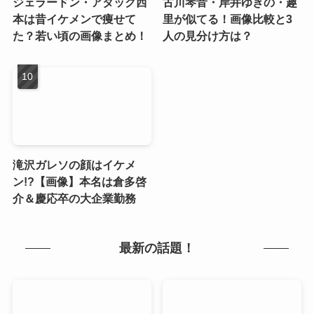
ジェラードン・アタック西
古川琴音・岸井ゆきの・趣
本は昔イケメンで痩せて
里が似てる！画像比較と3
た？若い頃の画像まとめ！
人の見分け方は？
滝沢ガレソの顔はイケメ
ン!?【画像】本名は倉多啓
介＆慶応卒の大企業勤務
最新の話題！