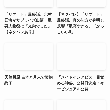
「リブート」最終話、北村
【ネタバレ】「リブート」
匠海がサプライズ出演 重
最終話、真の味方が判明し
要人物役に「光栄でした」
反響「最高すぎる」「かっ
【ネタバレあり】
こいい!!」
天竺川原 吉本と月末で契約
『メイドインアビス 目覚
終了
める神秘』公開日決定！キ
ービジュアル公開