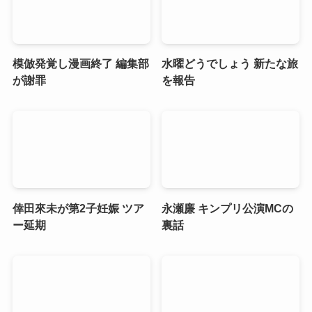
模倣発覚し漫画終了 編集部
水曜どうでしょう 新たな旅
が謝罪
を報告
倖田來未が第2子妊娠 ツア
永瀬廉 キンプリ公演MCの
ー延期
裏話