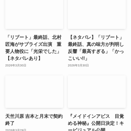
「リブート」最終話、北村
【ネタバレ】「リブート」
匠海がサプライズ出演 重
最終話、真の味方が判明し
要人物役に「光栄でした」
反響「最高すぎる」「かっ
【ネタバレあり】
こいい!!」
2026年3月30日
2026年3月30日
天竺川原 吉本と月末で契約
『メイドインアビス 目覚
終了
める神秘』公開日決定！キ
ービジュアル公開
2026年3月29日