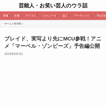
芸能人・お笑い芸人のウラ話
俳優
女優
アイドル
ジャニーズ
芸人
アーティスト
YouTub
ホーム
未分類
ブレイド、実写より先にMCU参戦！アニ
メ「マーベル・ゾンビーズ」予告編公開
2025年9月3日