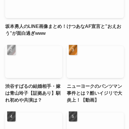
坂本勇人のLINE画像まとめ！けつあなAF宣言と”おえお
う”が面白過ぎwww
渋谷すばるの結婚相手・嫁
ニューヨークのパンツマン
は青山玲子【証拠あり】馴
事件とは？酷いイジリで大
れ初めや共演は？
炎上！【動画】