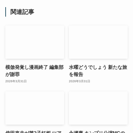
関連記事
模倣発覚し漫画終了 編集部
水曜どうでしょう 新たな旅
が謝罪
を報告
2026年3月31日
2026年3月31日
倖田來未が第2子妊娠 ツア
永瀬廉 キンプリ公演MCの