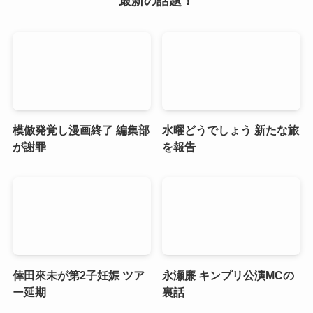
最新の話題！
模倣発覚し漫画終了 編集部
水曜どうでしょう 新たな旅
が謝罪
を報告
倖田來未が第2子妊娠 ツア
永瀬廉 キンプリ公演MCの
ー延期
裏話