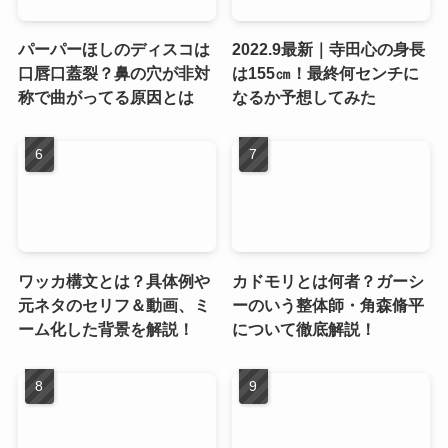
パーパーほしのディスコは
2022.9最新｜寺田心の身長
口唇口蓋裂？鼻の穴が非対
は155㎝！最終何センチに
称で曲がってる原因とは
なるか予想してみた
ワッカ構文とは？具体例や
カドモリとは何者？ガーシ
元ネタのセリフ＆動画、ミ
ーのいう整体師・角森脩平
ーム化した背景を解説！
について徹底解説！