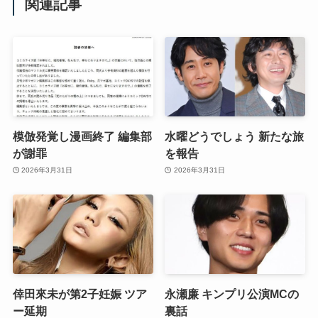
関連記事
模倣発覚し漫画終了 編集部
水曜どうでしょう 新たな旅
が謝罪
を報告
2026年3月31日
2026年3月31日
倖田來未が第2子妊娠 ツア
永瀬廉 キンプリ公演MCの
ー延期
裏話