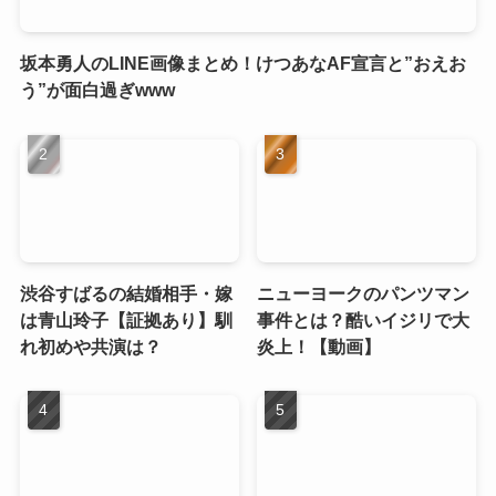
坂本勇人のLINE画像まとめ！けつあなAF宣言と”おえお
う”が面白過ぎwww
渋谷すばるの結婚相手・嫁
ニューヨークのパンツマン
は青山玲子【証拠あり】馴
事件とは？酷いイジリで大
れ初めや共演は？
炎上！【動画】