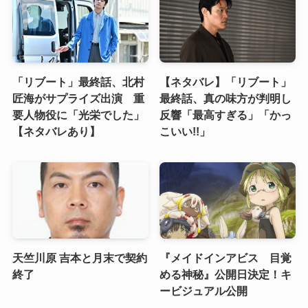
「リブート」最終話、北村
【ネタバレ】「リブート」
匠海がサプライズ出演 重
最終話、真の味方が判明し
要人物役に「光栄でした」
反響「最高すぎる」「かっ
【ネタバレあり】
こいい!!」
天竺川原 吉本と月末で契約
『メイドインアビス 目覚
終了
める神秘』公開日決定！キ
ービジュアル公開