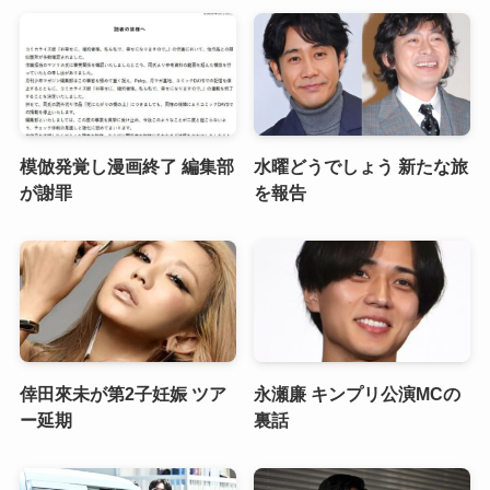
模倣発覚し漫画終了 編集部
水曜どうでしょう 新たな旅
が謝罪
を報告
倖田來未が第2子妊娠 ツア
永瀬廉 キンプリ公演MCの
ー延期
裏話