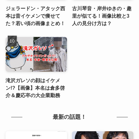
ジェラードン・アタック西
古川琴音・岸井ゆきの・趣
本は昔イケメンで痩せて
里が似てる！画像比較と3
た？若い頃の画像まとめ！
人の見分け方は？
滝沢ガレソの顔はイケメ
ン!?【画像】本名は倉多啓
介＆慶応卒の大企業勤務
最新の話題！