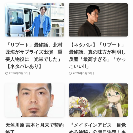
「リブート」最終話、北村
【ネタバレ】「リブート」
匠海がサプライズ出演 重
最終話、真の味方が判明し
要人物役に「光栄でした」
反響「最高すぎる」「かっ
【ネタバレあり】
こいい!!」
2026年3月30日
2026年3月30日
天竺川原 吉本と月末で契約
『メイドインアビス 目覚
終了
める神秘』公開日決定！キ