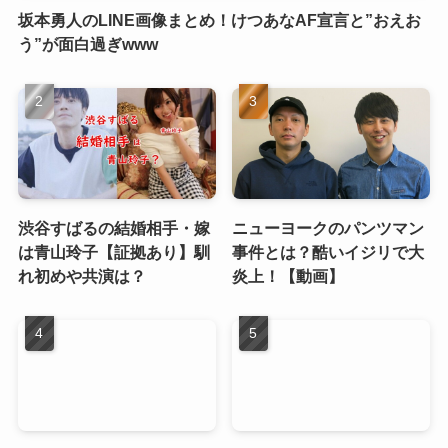
坂本勇人のLINE画像まとめ！けつあなAF宣言と”おえお
う”が面白過ぎwww
渋谷すばるの結婚相手・嫁
ニューヨークのパンツマン
は青山玲子【証拠あり】馴
事件とは？酷いイジリで大
れ初めや共演は？
炎上！【動画】