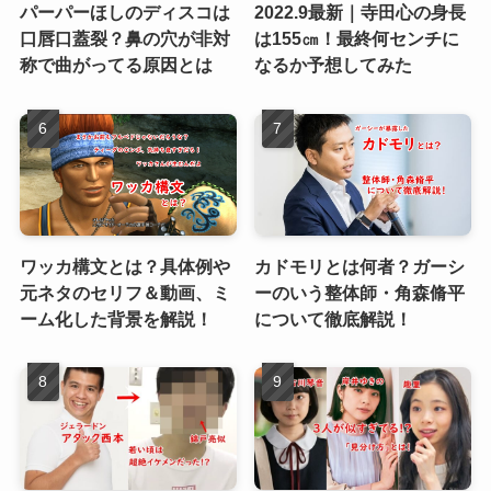
パーパーほしのディスコは
2022.9最新｜寺田心の身長
口唇口蓋裂？鼻の穴が非対
は155㎝！最終何センチに
称で曲がってる原因とは
なるか予想してみた
ワッカ構文とは？具体例や
カドモリとは何者？ガーシ
元ネタのセリフ＆動画、ミ
ーのいう整体師・角森脩平
ーム化した背景を解説！
について徹底解説！