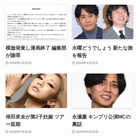
模倣発覚し漫画終了 編集部
水曜どうでしょう 新たな旅
が謝罪
を報告
2026年3月31日
2026年3月31日
倖田來未が第2子妊娠 ツア
永瀬廉 キンプリ公演MCの
ー延期
裏話
2026年3月31日
2026年3月31日