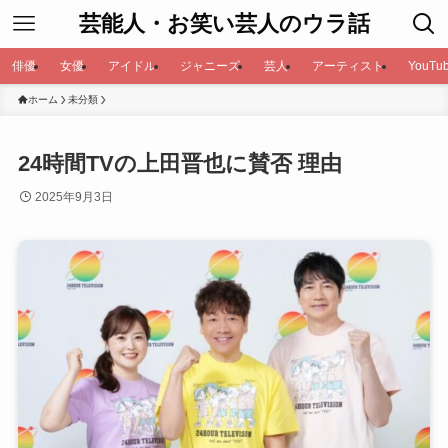
芸能人・お笑い芸人のウラ話
俳優
女優
アイドル
ジャニーズ
芸人
アーティスト
YouTub
ホーム
未分類
24時間TVの上田晋也に賛否 理由
2025年9月3日