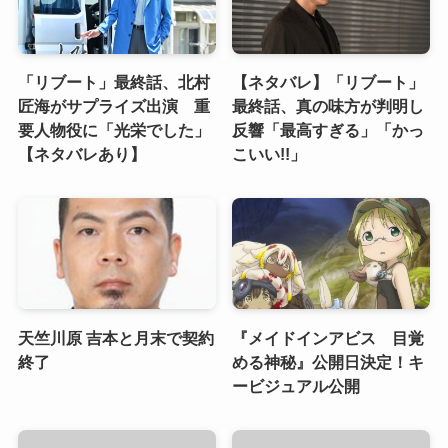
「リブート」最終話、北村
【ネタバレ】「リブート」
匠海がサプライズ出演 重
最終話、真の味方が判明し
要人物役に「光栄でした」
反響「最高すぎる」「かっ
【ネタバレあり】
こいい!!」
天竺川原 吉本と月末で契約
『メイドインアビス 目覚
終了
める神秘』公開日決定！キ
ービジュアル公開