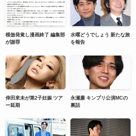
模倣発覚し漫画終了 編集部
水曜どうでしょう 新たな旅
が謝罪
を報告
倖田來未が第2子妊娠 ツア
永瀬廉 キンプリ公演MCの
ー延期
裏話