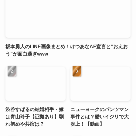
坂本勇人のLINE画像まとめ！けつあなAF宣言と”おえお
う”が面白過ぎwww
渋谷すばるの結婚相手・嫁
ニューヨークのパンツマン
は青山玲子【証拠あり】馴
事件とは？酷いイジリで大
れ初めや共演は？
炎上！【動画】