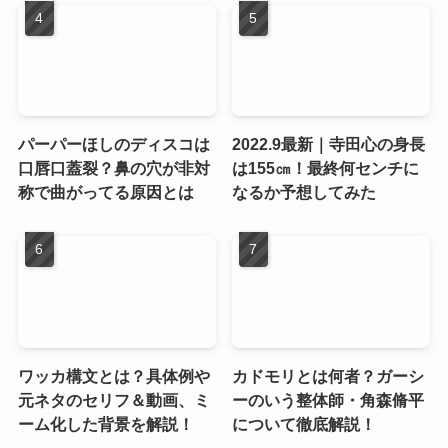
パーパーほしのディスコは
2022.9最新｜寺田心の身長
口唇口蓋裂？鼻の穴が非対
は155㎝！最終何センチに
称で曲がってる原因とは
なるか予想してみた
ワッカ構文とは？具体例や
カドモリとは何者？ガーシ
元ネタのセリフ＆動画、ミ
ーのいう整体師・角森脩平
ーム化した背景を解説！
について徹底解説！