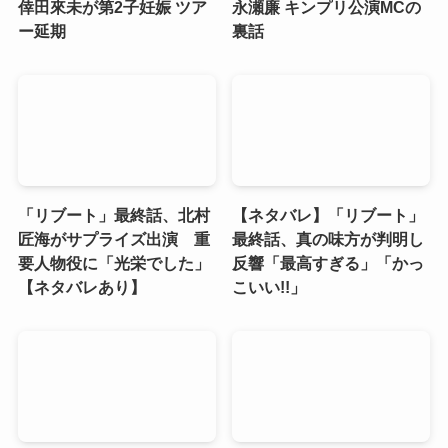
倖田來未が第2子妊娠 ツア
永瀬廉 キンプリ公演MCの
ー延期
裏話
「リブート」最終話、北村
【ネタバレ】「リブート」
匠海がサプライズ出演 重
最終話、真の味方が判明し
要人物役に「光栄でした」
反響「最高すぎる」「かっ
【ネタバレあり】
こいい!!」