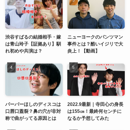
渋谷すばるの結婚相手・嫁
ニューヨークのパンツマン
は青山玲子【証拠あり】馴
事件とは？酷いイジリで大
れ初めや共演は？
炎上！【動画】
パーパーほしのディスコは
2022.9最新｜寺田心の身長
口唇口蓋裂？鼻の穴が非対
は155㎝！最終何センチに
称で曲がってる原因とは
なるか予想してみた