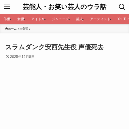
芸能人・お笑い芸人のウラ話
俳優
女優
アイドル
ジャニーズ
芸人
アーティスト
YouTub
ホーム
未分類
スラムダンク安西先生役 声優死去
2025年12月8日