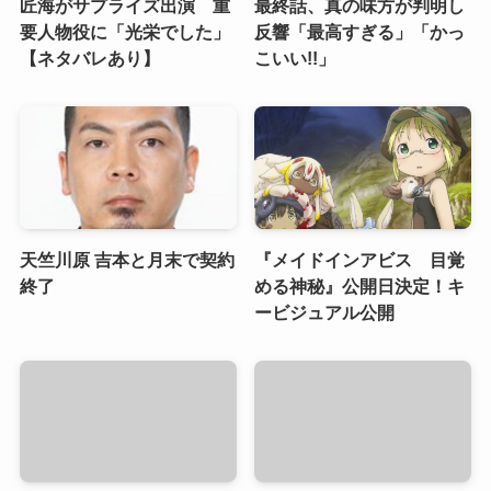
匠海がサプライズ出演 重
最終話、真の味方が判明し
要人物役に「光栄でした」
反響「最高すぎる」「かっ
【ネタバレあり】
こいい!!」
天竺川原 吉本と月末で契約
『メイドインアビス 目覚
終了
める神秘』公開日決定！キ
ービジュアル公開