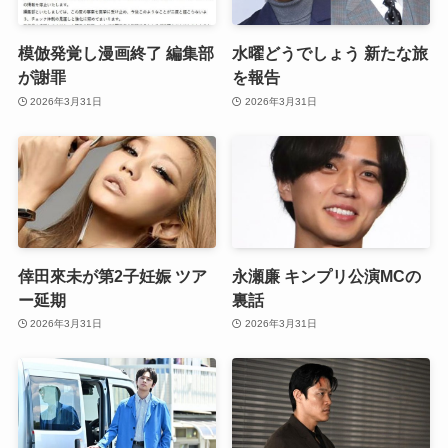
模倣発覚し漫画終了 編集部
水曜どうでしょう 新たな旅
が謝罪
を報告
2026年3月31日
2026年3月31日
倖田來未が第2子妊娠 ツア
永瀬廉 キンプリ公演MCの
ー延期
裏話
2026年3月31日
2026年3月31日