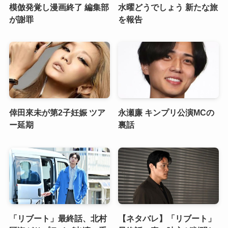
模倣発覚し漫画終了 編集部
水曜どうでしょう 新たな旅
が謝罪
を報告
倖田來未が第2子妊娠 ツア
永瀬廉 キンプリ公演MCの
ー延期
裏話
「リブート」最終話、北村
【ネタバレ】「リブート」