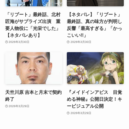
「リブート」最終話、北村
【ネタバレ】「リブート」
匠海がサプライズ出演 重
最終話、真の味方が判明し
要人物役に「光栄でした」
反響「最高すぎる」「かっ
【ネタバレあり】
こいい!!」
2026年3月30日
2026年3月30日
天竺川原 吉本と月末で契約
『メイドインアビス 目覚
終了
める神秘』公開日決定！キ
ービジュアル公開
2026年3月29日
2026年3月29日