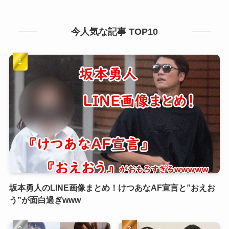
今人気な記事 TOP10
坂本勇人のLINE画像まとめ！けつあなAF宣言と”おえお
う”が面白過ぎwww