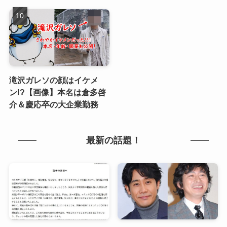
滝沢ガレソの顔はイケメ
ン!?【画像】本名は倉多啓
介＆慶応卒の大企業勤務
最新の話題！