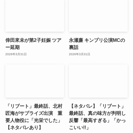
倖田來未が第2子妊娠 ツア
永瀬廉 キンプリ公演MCの
ー延期
裏話
2026年3月31日
2026年3月31日
「リブート」最終話、北村
【ネタバレ】「リブート」
匠海がサプライズ出演 重
最終話、真の味方が判明し
要人物役に「光栄でした」
反響「最高すぎる」「かっ
【ネタバレあり】
こいい!!」