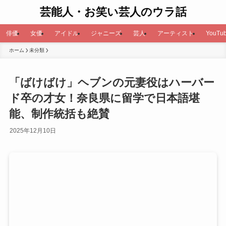
芸能人・お笑い芸人のウラ話
俳優
女優
アイドル
ジャニーズ
芸人
アーティスト
YouTub
ホーム
未分類
「ばけばけ」ヘブンの元妻役はハーバー
ド卒の才女！奈良県に留学で日本語堪
能、制作統括も絶賛
2025年12月10日