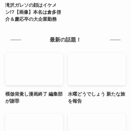
滝沢ガレソの顔はイケメ
ン!?【画像】本名は倉多啓
介＆慶応卒の大企業勤務
最新の話題！
模倣発覚し漫画終了 編集部
水曜どうでしょう 新たな旅
が謝罪
を報告