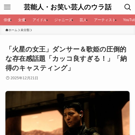
芸能人・お笑い芸人のウラ話
俳優
女優
アイドル
ジャニーズ
芸人
アーティスト
YouTub
ホーム
未分類
「火星の女王」ダンサー＆歌姫の圧倒的
な存在感話題「カッコ良すぎる！」「納
得のキャスティング」
2025年12月21日