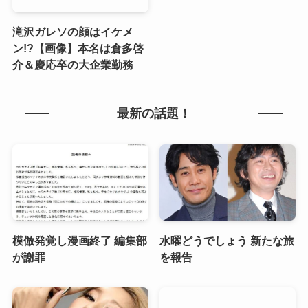
滝沢ガレソの顔はイケメ
ン!?【画像】本名は倉多啓
介＆慶応卒の大企業勤務
最新の話題！
模倣発覚し漫画終了 編集部
水曜どうでしょう 新たな旅
が謝罪
を報告