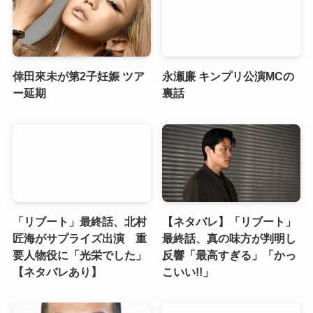
倖田來未が第2子妊娠 ツア
永瀬廉 キンプリ公演MCの
ー延期
裏話
「リブート」最終話、北村
【ネタバレ】「リブート」
匠海がサプライズ出演 重
最終話、真の味方が判明し
要人物役に「光栄でした」
反響「最高すぎる」「かっ
【ネタバレあり】
こいい!!」