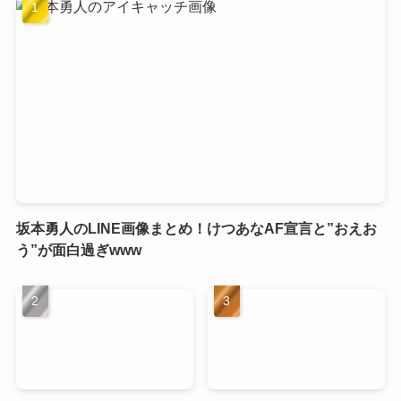
坂本勇人のLINE画像まとめ！けつあなAF宣言と”おえお
う”が面白過ぎwww