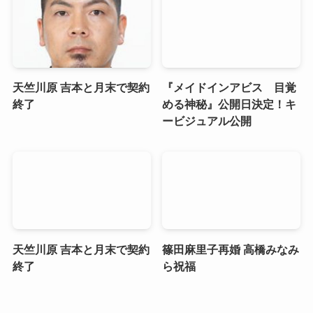
天竺川原 吉本と月末で契約
『メイドインアビス 目覚
終了
める神秘』公開日決定！キ
ービジュアル公開
天竺川原 吉本と月末で契約
篠田麻里子再婚 高橋みなみ
終了
ら祝福