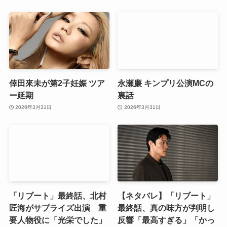
倖田來未が第2子妊娠 ツア
永瀬廉 キンプリ公演MCの
ー延期
裏話
2026年3月31日
2026年3月31日
「リブート」最終話、北村
【ネタバレ】「リブート」
匠海がサプライズ出演 重
最終話、真の味方が判明し
要人物役に「光栄でした」
反響「最高すぎる」「かっ