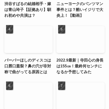
渋谷すばるの結婚相手・嫁
ニューヨークのパンツマン
は青山玲子【証拠あり】馴
事件とは？酷いイジリで大
れ初めや共演は？
炎上！【動画】
パーパーほしのディスコは
2022.9最新｜寺田心の身長
口唇口蓋裂？鼻の穴が非対
は155㎝！最終何センチに
称で曲がってる原因とは
なるか予想してみた