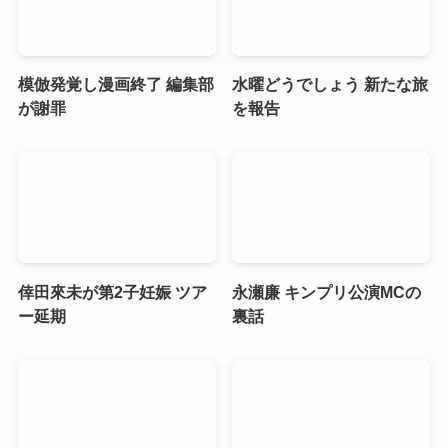
模倣発覚し漫画終了 編集部
水曜どうでしょう 新たな旅
が謝罪
を報告
倖田來未が第2子妊娠 ツア
永瀬廉 キンプリ公演MCの
ー延期
裏話