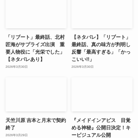
「リブート」最終話、北村
【ネタバレ】「リブート」
匠海がサプライズ出演 重
最終話、真の味方が判明し
要人物役に「光栄でした」
反響「最高すぎる」「かっ
【ネタバレあり】
こいい!!」
2026年3月30日
2026年3月30日
天竺川原 吉本と月末で契約
『メイドインアビス 目覚
終了
める神秘』公開日決定！キ
ービジュアル公開
2026年3月29日