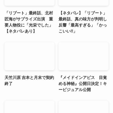
「リブート」最終話、北村
【ネタバレ】「リブート」
匠海がサプライズ出演 重
最終話、真の味方が判明し
要人物役に「光栄でした」
反響「最高すぎる」「かっ
【ネタバレあり】
こいい!!」
天竺川原 吉本と月末で契約
『メイドインアビス 目覚
終了
める神秘』公開日決定！キ
ービジュアル公開