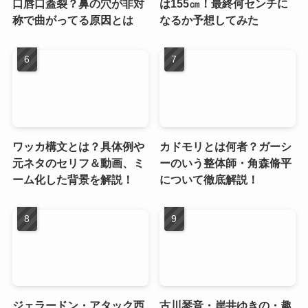
口唇口蓋裂？鼻の穴が非対
は155㎝！最終何センチに
称で曲がってる原因とは
なるか予想してみた
ワッカ構文とは？具体例や
カドモリとは何者？ガーシ
元ネタのセリフ＆動画、ミ
ーのいう整体師・角森脩平
ーム化した背景を解説！
について徹底解説！
ジェラードン・アタック西
古川琴音・岸井ゆきの・趣