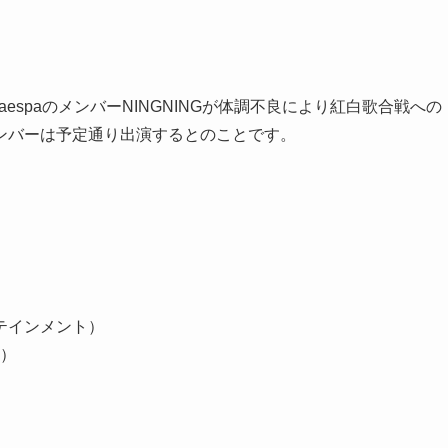
、aespaのメンバーNINGNINGが体調不良により紅白歌合戦への
ンバーは予定通り出演するとのことです。
タテインメント）
ル）