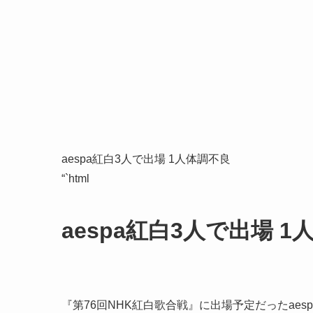
aespa紅白3人で出場 1人体調不良
“`html
aespa紅白3人で出場 
『第76回NHK紅白歌合戦』に出場予定だったaes