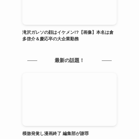
滝沢ガレソの顔はイケメン!?【画像】本名は倉
多啓介＆慶応卒の大企業勤務
最新の話題！
模倣発覚し漫画終了 編集部が謝罪