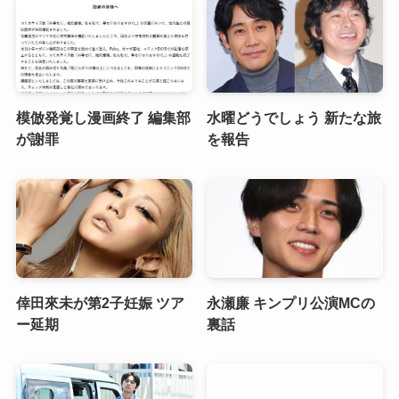
模倣発覚し漫画終了 編集部
水曜どうでしょう 新たな旅
が謝罪
を報告
倖田來未が第2子妊娠 ツア
永瀬廉 キンプリ公演MCの
ー延期
裏話