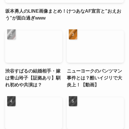
坂本勇人のLINE画像まとめ！けつあなAF宣言と”おえお
う”が面白過ぎwww
渋谷すばるの結婚相手・嫁
ニューヨークのパンツマン
は青山玲子【証拠あり】馴
事件とは？酷いイジリで大
れ初めや共演は？
炎上！【動画】