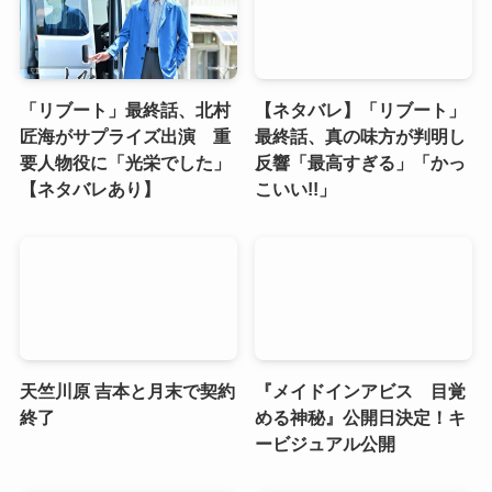
「リブート」最終話、北村
【ネタバレ】「リブート」
匠海がサプライズ出演 重
最終話、真の味方が判明し
要人物役に「光栄でした」
反響「最高すぎる」「かっ
【ネタバレあり】
こいい!!」
天竺川原 吉本と月末で契約
『メイドインアビス 目覚
終了
める神秘』公開日決定！キ
ービジュアル公開