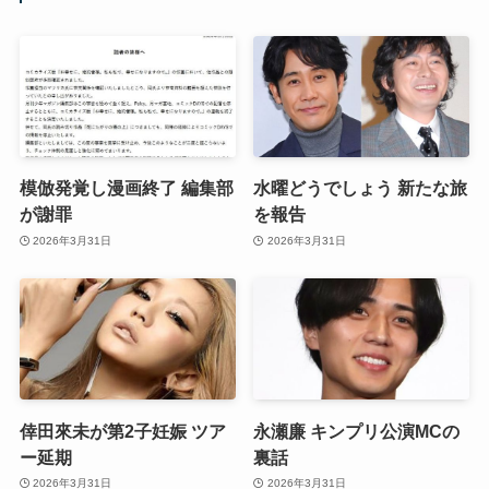
模倣発覚し漫画終了 編集部
水曜どうでしょう 新たな旅
が謝罪
を報告
2026年3月31日
2026年3月31日
倖田來未が第2子妊娠 ツア
永瀬廉 キンプリ公演MCの
ー延期
裏話
2026年3月31日
2026年3月31日