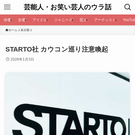
芸能人・お笑い芸人のウラ話
俳優
女優
アイドル
ジャニーズ
芸人
アーティスト
YouTub
ホーム
未分類
STARTO社 カウコン巡り注意喚起
2026年1月3日