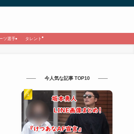
ーツ選手
タレント
今人気な記事 TOP10