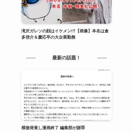
滝沢ガレソの顔はイケメン!?【画像】本名は倉
多啓介＆慶応卒の大企業勤務
最新の話題！
模倣発覚し漫画終了 編集部が謝罪