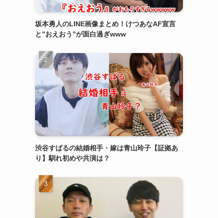
坂本勇人のLINE画像まとめ！けつあなAF宣言
と”おえおう”が面白過ぎwww
渋谷すばるの結婚相手・嫁は青山玲子【証拠あ
り】馴れ初めや共演は？