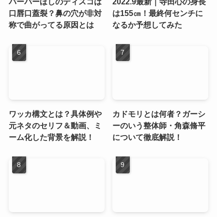
パーパーほしのディスコは
2022.9最新｜寺田心の身長
口唇口蓋裂？鼻の穴が非対
は155㎝！最終何センチに
称で曲がってる原因とは
なるか予想してみた
ワッカ構文とは？具体例や
カドモリとは何者？ガーシ
元ネタのセリフ＆動画、ミ
ーのいう整体師・角森脩平
ーム化した背景を解説！
について徹底解説！