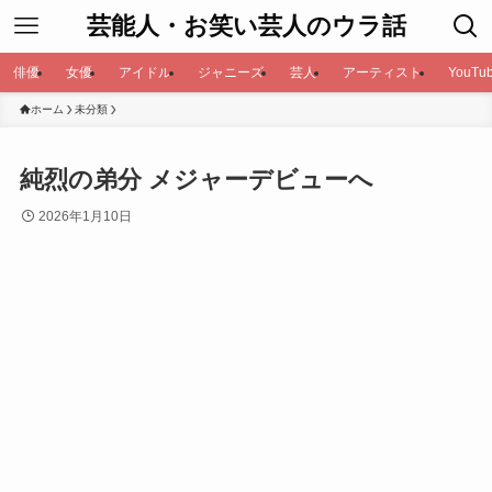
芸能人・お笑い芸人のウラ話
俳優
女優
アイドル
ジャニーズ
芸人
アーティスト
YouTub
ホーム
未分類
純烈の弟分 メジャーデビューへ
2026年1月10日