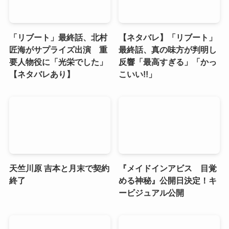
「リブート」最終話、北村
【ネタバレ】「リブート」
匠海がサプライズ出演 重
最終話、真の味方が判明し
要人物役に「光栄でした」
反響「最高すぎる」「かっ
【ネタバレあり】
こいい!!」
天竺川原 吉本と月末で契約
『メイドインアビス 目覚
終了
める神秘』公開日決定！キ
ービジュアル公開