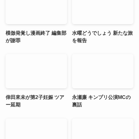
模倣発覚し漫画終了 編集部
水曜どうでしょう 新たな旅
が謝罪
を報告
倖田來未が第2子妊娠 ツア
永瀬廉 キンプリ公演MCの
ー延期
裏話