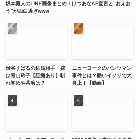
坂本勇人のLINE画像まとめ！けつあなAF宣言と”おえお
う”が面白過ぎwww
渋谷すばるの結婚相手・嫁
ニューヨークのパンツマン
は青山玲子【証拠あり】馴
事件とは？酷いイジリで大
れ初めや共演は？
炎上！【動画】