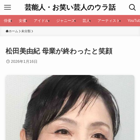
芸能人・お笑い芸人のウラ話
俳優
女優
アイドル
ジャニーズ
芸人
アーティスト
YouTub
ホーム
未分類
松田美由紀 母業が終わったと笑顔
2026年1月16日