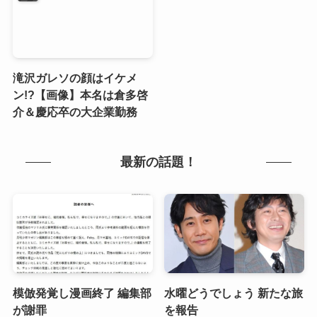
滝沢ガレソの顔はイケメ
ン!?【画像】本名は倉多啓
介＆慶応卒の大企業勤務
最新の話題！
模倣発覚し漫画終了 編集部
水曜どうでしょう 新たな旅
が謝罪
を報告