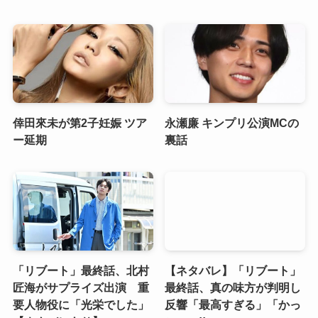
倖田來未が第2子妊娠 ツア
永瀬廉 キンプリ公演MCの
ー延期
裏話
「リブート」最終話、北村
【ネタバレ】「リブート」
匠海がサプライズ出演 重
最終話、真の味方が判明し
要人物役に「光栄でした」
反響「最高すぎる」「かっ