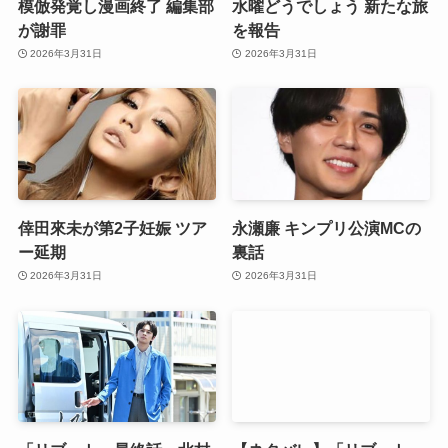
模倣発覚し漫画終了 編集部
水曜どうでしょう 新たな旅
が謝罪
を報告
2026年3月31日
2026年3月31日
倖田來未が第2子妊娠 ツア
永瀬廉 キンプリ公演MCの
ー延期
裏話
2026年3月31日
2026年3月31日