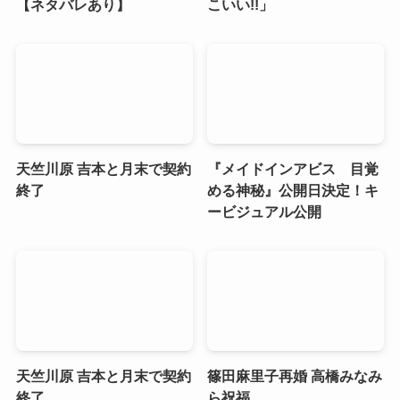
【ネタバレあり】
こいい!!」
天竺川原 吉本と月末で契約
『メイドインアビス 目覚
終了
める神秘』公開日決定！キ
ービジュアル公開
天竺川原 吉本と月末で契約
篠田麻里子再婚 高橋みなみ
終了
ら祝福