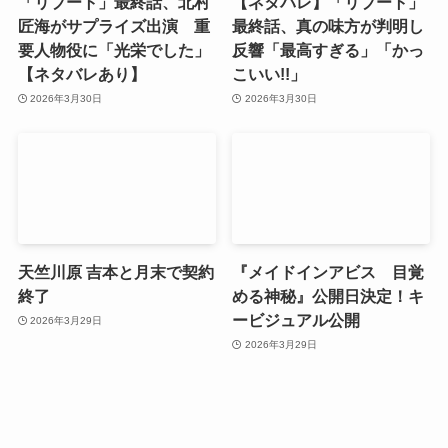
「リブート」最終話、北村
【ネタバレ】「リブート」
匠海がサプライズ出演 重
最終話、真の味方が判明し
要人物役に「光栄でした」
反響「最高すぎる」「かっ
【ネタバレあり】
こいい!!」
2026年3月30日
2026年3月30日
天竺川原 吉本と月末で契約
『メイドインアビス 目覚
終了
める神秘』公開日決定！キ
ービジュアル公開
2026年3月29日
2026年3月29日