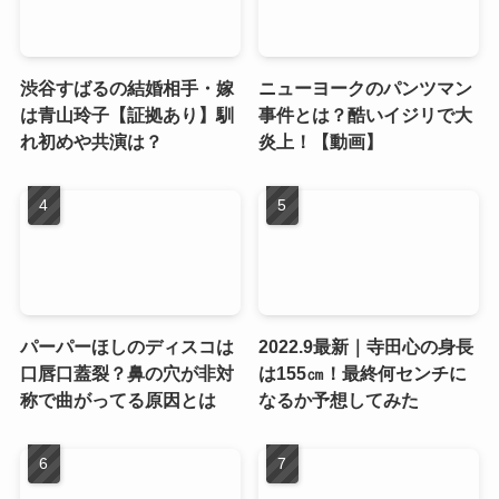
渋谷すばるの結婚相手・嫁
ニューヨークのパンツマン
は青山玲子【証拠あり】馴
事件とは？酷いイジリで大
れ初めや共演は？
炎上！【動画】
パーパーほしのディスコは
2022.9最新｜寺田心の身長
口唇口蓋裂？鼻の穴が非対
は155㎝！最終何センチに
称で曲がってる原因とは
なるか予想してみた