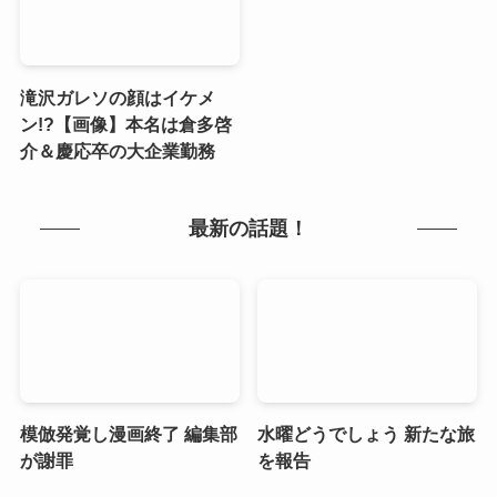
滝沢ガレソの顔はイケメ
ン!?【画像】本名は倉多啓
介＆慶応卒の大企業勤務
最新の話題！
模倣発覚し漫画終了 編集部
水曜どうでしょう 新たな旅
が謝罪
を報告