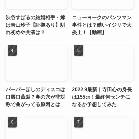
渋谷すばるの結婚相手・嫁
ニューヨークのパンツマン
は青山玲子【証拠あり】馴
事件とは？酷いイジリで大
れ初めや共演は？
炎上！【動画】
パーパーほしのディスコは
2022.9最新｜寺田心の身長
口唇口蓋裂？鼻の穴が非対
は155㎝！最終何センチに
称で曲がってる原因とは
なるか予想してみた