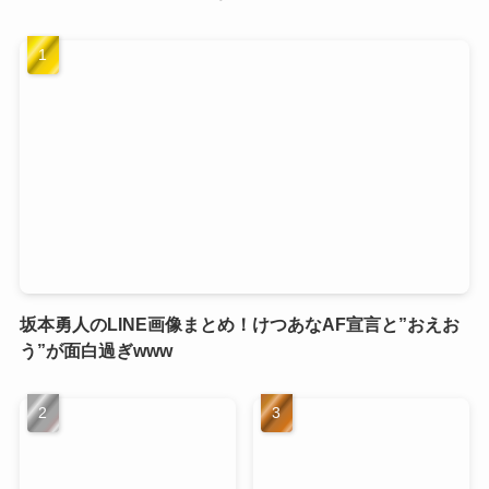
坂本勇人のLINE画像まとめ！けつあなAF宣言と”おえお
う”が面白過ぎwww