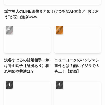
坂本勇人のLINE画像まとめ！けつあなAF宣言と”おえお
う”が面白過ぎwww
渋谷すばるの結婚相手・嫁
ニューヨークのパンツマン
は青山玲子【証拠あり】馴
事件とは？酷いイジリで大
れ初めや共演は？
炎上！【動画】