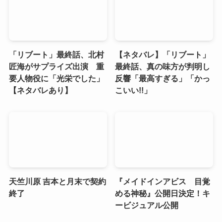
「リブート」最終話、北村
【ネタバレ】「リブート」
匠海がサプライズ出演 重
最終話、真の味方が判明し
要人物役に「光栄でした」
反響「最高すぎる」「かっ
【ネタバレあり】
こいい!!」
天竺川原 吉本と月末で契約
『メイドインアビス 目覚
終了
める神秘』公開日決定！キ
ービジュアル公開