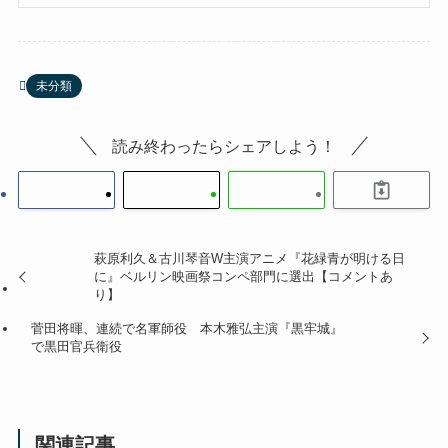
未分類
読み終わったらシェアしよう！
萩原利久＆古川琴音W主演アニメ『花緑青が明ける日
に』ベルリン映画祭コンペ部門に選出【コメントあ
り】
菅田将暉、連続で名軍師役 本木雅弘主演『黒牢城』
で黒田官兵衛役
関連記事