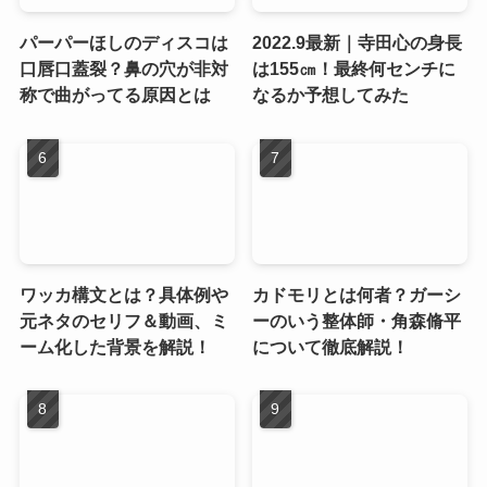
パーパーほしのディスコは
2022.9最新｜寺田心の身長
口唇口蓋裂？鼻の穴が非対
は155㎝！最終何センチに
称で曲がってる原因とは
なるか予想してみた
ワッカ構文とは？具体例や
カドモリとは何者？ガーシ
元ネタのセリフ＆動画、ミ
ーのいう整体師・角森脩平
ーム化した背景を解説！
について徹底解説！