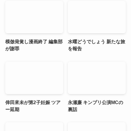
模倣発覚し漫画終了 編集部
水曜どうでしょう 新たな旅
が謝罪
を報告
倖田來未が第2子妊娠 ツア
永瀬廉 キンプリ公演MCの
ー延期
裏話