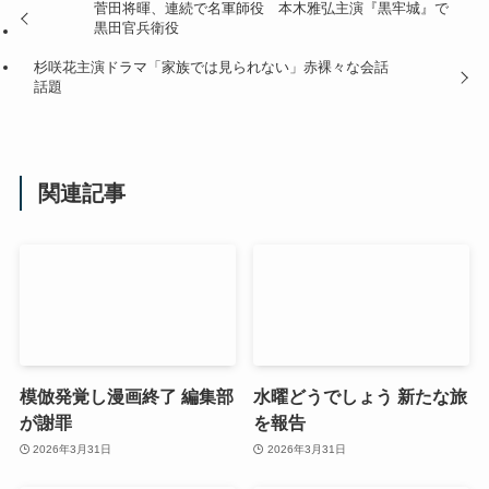
菅田将暉、連続で名軍師役 本木雅弘主演『黒牢城』で
黒田官兵衛役
杉咲花主演ドラマ「家族では見られない」赤裸々な会話
話題
関連記事
模倣発覚し漫画終了 編集部
水曜どうでしょう 新たな旅
が謝罪
を報告
2026年3月31日
2026年3月31日