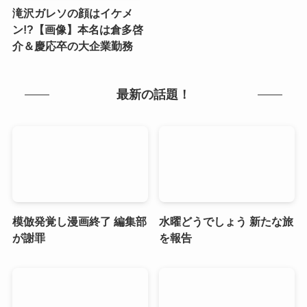
滝沢ガレソの顔はイケメ
ン!?【画像】本名は倉多啓
介＆慶応卒の大企業勤務
最新の話題！
模倣発覚し漫画終了 編集部
水曜どうでしょう 新たな旅
が謝罪
を報告