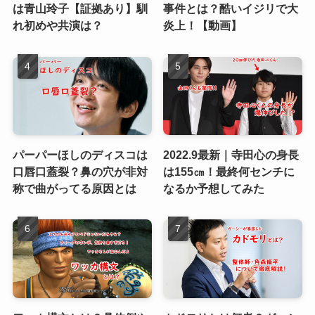
は青山玲子【証拠あり】馴
事件とは？酷いイジリで大
れ初めや共演は？
炎上！【動画】
パーパーほしのディスコは
2022.9最新｜寺田心の身長
口唇口蓋裂？鼻の穴が非対
は155㎝！最終何センチに
称で曲がってる原因とは
なるか予想してみた