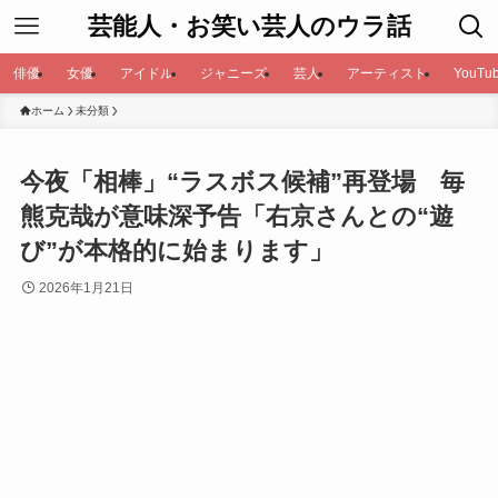
芸能人・お笑い芸人のウラ話
俳優
女優
アイドル
ジャニーズ
芸人
アーティスト
YouTub
ホーム
未分類
今夜「相棒」“ラスボス候補”再登場 毎
熊克哉が意味深予告「右京さんとの“遊
び”が本格的に始まります」
2026年1月21日