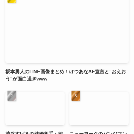
坂本勇人のLINE画像まとめ！けつあなAF宣言と”おえお
う”が面白過ぎwww
渋谷すばるの結婚相手・嫁
ニューヨークのパンツマン