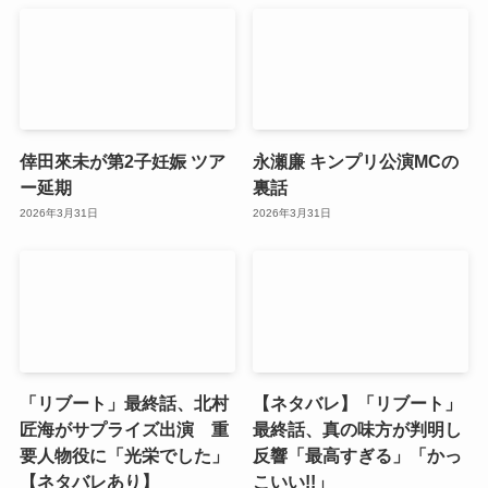
倖田來未が第2子妊娠 ツア
永瀬廉 キンプリ公演MCの
ー延期
裏話
2026年3月31日
2026年3月31日
「リブート」最終話、北村
【ネタバレ】「リブート」
匠海がサプライズ出演 重
最終話、真の味方が判明し
要人物役に「光栄でした」
反響「最高すぎる」「かっ
【ネタバレあり】
こいい!!」