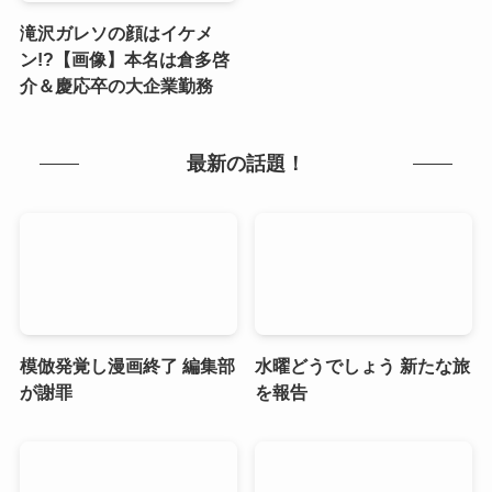
滝沢ガレソの顔はイケメ
ン!?【画像】本名は倉多啓
介＆慶応卒の大企業勤務
最新の話題！
模倣発覚し漫画終了 編集部
水曜どうでしょう 新たな旅
が謝罪
を報告