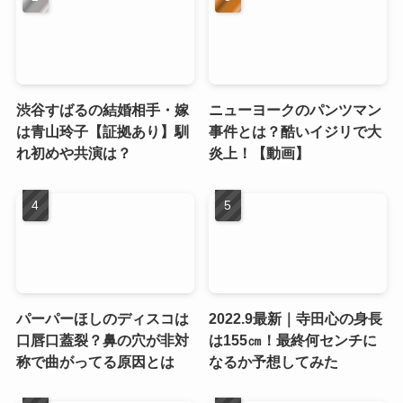
渋谷すばるの結婚相手・嫁
ニューヨークのパンツマン
は青山玲子【証拠あり】馴
事件とは？酷いイジリで大
れ初めや共演は？
炎上！【動画】
パーパーほしのディスコは
2022.9最新｜寺田心の身長
口唇口蓋裂？鼻の穴が非対
は155㎝！最終何センチに
称で曲がってる原因とは
なるか予想してみた