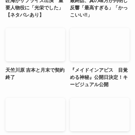
匠海がサプライズ出演 重
最終話、真の味方が判明し
要人物役に「光栄でした」
反響「最高すぎる」「かっ
【ネタバレあり】
こいい!!」
天竺川原 吉本と月末で契約
『メイドインアビス 目覚
終了
める神秘』公開日決定！キ
ービジュアル公開