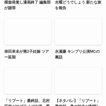
模倣発覚し漫画終了 編集部
水曜どうでしょう 新たな旅
が謝罪
を報告
倖田來未が第2子妊娠 ツア
永瀬廉 キンプリ公演MCの
ー延期
裏話
「リブート」最終話、北村
【ネタバレ】「リブート」