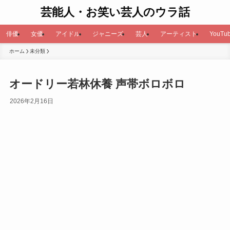
芸能人・お笑い芸人のウラ話
俳優
女優
アイドル
ジャニーズ
芸人
アーティスト
YouTub
ホーム
未分類
オードリー若林休養 声帯ボロボロ
2026年2月16日