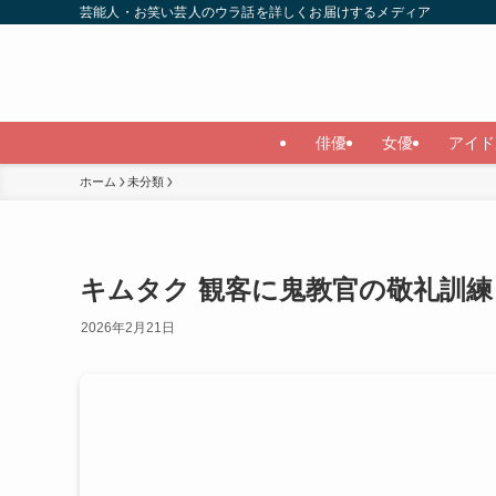
芸能人・お笑い芸人のウラ話を詳しくお届けするメディア
俳優
女優
アイド
ホーム
未分類
キムタク 観客に鬼教官の敬礼訓練
2026年2月21日