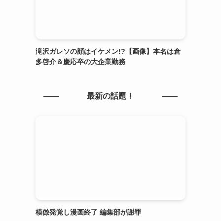
滝沢ガレソの顔はイケメン!?【画像】本名は倉
多啓介＆慶応卒の大企業勤務
最新の話題！
模倣発覚し漫画終了 編集部が謝罪