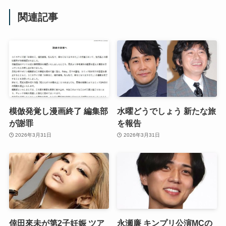
関連記事
模倣発覚し漫画終了 編集部
水曜どうでしょう 新たな旅
が謝罪
を報告
2026年3月31日
2026年3月31日
倖田來未が第2子妊娠 ツア
永瀬廉 キンプリ公演MCの