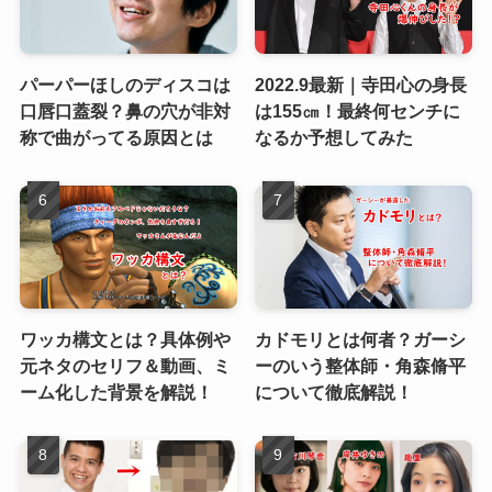
パーパーほしのディスコは
2022.9最新｜寺田心の身長
口唇口蓋裂？鼻の穴が非対
は155㎝！最終何センチに
称で曲がってる原因とは
なるか予想してみた
ワッカ構文とは？具体例や
カドモリとは何者？ガーシ
元ネタのセリフ＆動画、ミ
ーのいう整体師・角森脩平
ーム化した背景を解説！
について徹底解説！