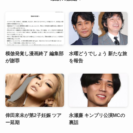
模倣発覚し漫画終了 編集部
水曜どうでしょう 新たな旅
が謝罪
を報告
倖田來未が第2子妊娠 ツア
永瀬廉 キンプリ公演MCの
ー延期
裏話