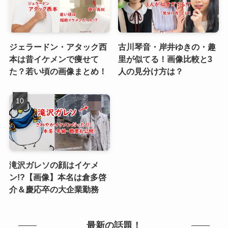
ジェラードン・アタック西
古川琴音・岸井ゆきの・趣
本は昔イケメンで痩せて
里が似てる！画像比較と3
た？若い頃の画像まとめ！
人の見分け方は？
滝沢ガレソの顔はイケメ
ン!?【画像】本名は倉多啓
介＆慶応卒の大企業勤務
最新の話題！