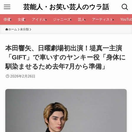
芸能人・お笑い芸人のウラ話
俳優
女優
アイドル
ジャニーズ
芸人
アーティスト
YouTub
ホーム
未分類
本田響矢、日曜劇場初出演！堤真一主演
「GIFT」で車いすのヤンキー役「身体に
馴染ませるため去年7月から準備」
2026年2月26日