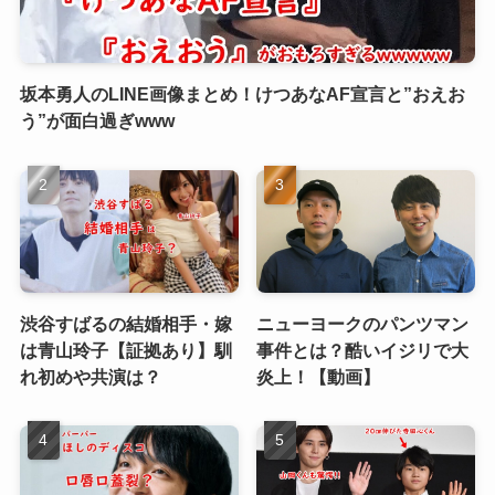
坂本勇人のLINE画像まとめ！けつあなAF宣言と”おえお
う”が面白過ぎwww
渋谷すばるの結婚相手・嫁
ニューヨークのパンツマン
は青山玲子【証拠あり】馴
事件とは？酷いイジリで大
れ初めや共演は？
炎上！【動画】