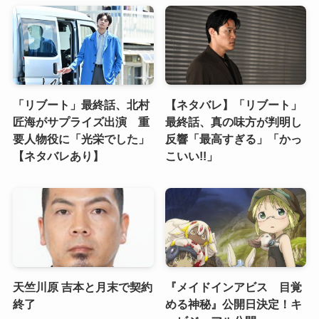
「リブート」最終話、北村
【ネタバレ】「リブート」
匠海がサプライズ出演 重
最終話、真の味方が判明し
要人物役に「光栄でした」
反響「最高すぎる」「かっ
【ネタバレあり】
こいい!!」
天竺川原 吉本と月末で契約
『メイドインアビス 目覚
終了
める神秘』公開日決定！キ