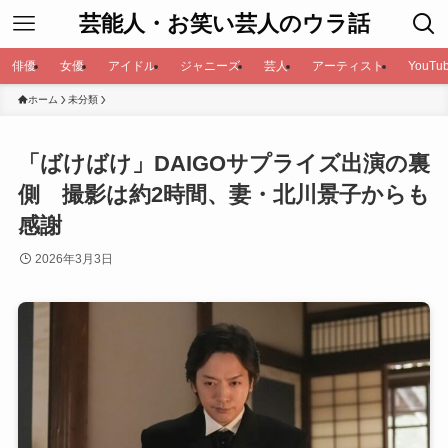
芸能人・お笑い芸人のウラ話
俳優
女優
アイドル
ジャニーズ
芸人
アーティスト
YouTub
ホーム
未分類
「ばけばけ」DAIGOサプライズ出演の裏
側 撮影は約2時間、妻・北川景子からも
感謝
2026年3月3日