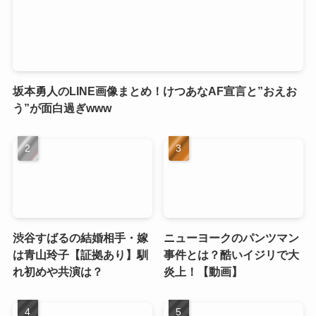
坂本勇人のLINE画像まとめ！けつあなAF宣言と”おえお
う”が面白過ぎwww
渋谷すばるの結婚相手・嫁
ニューヨークのパンツマン
は青山玲子【証拠あり】馴
事件とは？酷いイジリで大
れ初めや共演は？
炎上！【動画】