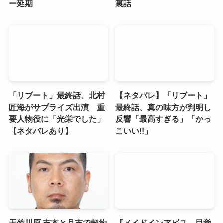
ー延期
裏話
「リブート」最終話、北村
【ネタバレ】「リブート」
匠海がサプライズ出演 重
最終話、真の味方が判明し
要人物役に「光栄でした」
反響「最高すぎる」「かっ
【ネタバレあり】
こいい!!」
天竺川原 吉本と月末で契約
『メイドインアビス 目覚