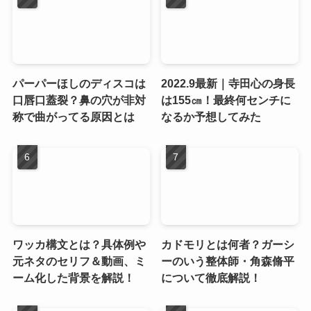
パーパーほしのディスコは
2022.9最新｜寺田心の身長
口唇口蓋裂？鼻の穴が非対
は155㎝！最終何センチに
称で曲がってる原因とは
なるか予想してみた
ワッカ構文とは？具体例や
カドモリとは何者？ガーシ
元ネタのセリフ＆動画、ミ
ーのいう整体師・角森脩平
ーム化した背景を解説！
について徹底解説！