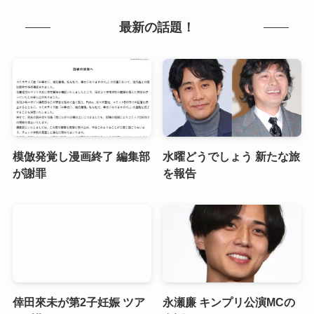
最新の話題！
模倣発覚し漫画終了 編集部
水曜どうでしょう 新たな旅
が謝罪
を報告
倖田來未が第2子妊娠 ツア
永瀬廉 キンプリ公演MCの