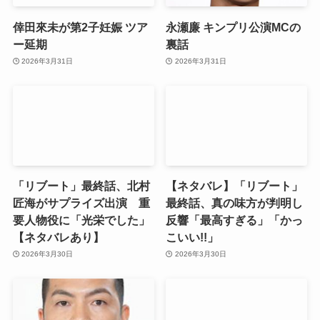
倖田來未が第2子妊娠 ツア
永瀬廉 キンプリ公演MCの
ー延期
裏話
2026年3月31日
2026年3月31日
「リブート」最終話、北村
【ネタバレ】「リブート」
匠海がサプライズ出演 重
最終話、真の味方が判明し
要人物役に「光栄でした」
反響「最高すぎる」「かっ
【ネタバレあり】
こいい!!」
2026年3月30日
2026年3月30日