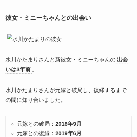
彼女・ミニーちゃんとの出会い
水川かたまりさんと新彼女・ミニーちゃんの
出会
いは3年前
。
水川かたまりさんが
元嫁と破局し、復縁するまで
の間
に知り合いました。
元嫁との破局：
2018年9月
元嫁との復縁：
2019年6月