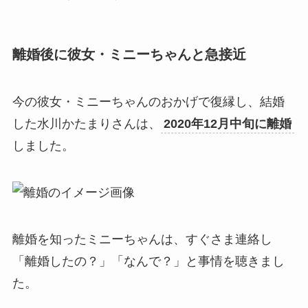
離婚後に彼女・ミニーちゃんと急接近
今の彼女・ミニーちゃんのおかげで復縁し、結婚
した水川かたまりさんは、
2020年12月中旬に離婚
しました。
離婚を知ったミニーちゃんは、すぐさま連絡し
「離婚したの？」「なんで？」と事情を聴きまし
た。