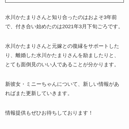
水川かたまりさんと知り合ったのはおよそ3年前
で、付き合い始めたのは2021年3月下旬ごろです。
水川かたまりさんと元嫁との復縁をサポートした
り、離婚した水川かたまりさんを励ましたりと、
とても面倒見のいい人であることが分かります。
新彼女・ミニーちゃんについて、新しい情報があ
ればまた更新していきます。
情報提供もぜひお待ちしております！