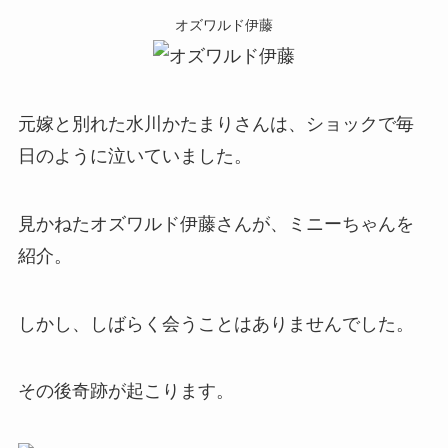
オズワルド伊藤
元嫁と別れた水川かたまりさんは、ショックで毎
日のように泣いていました。
見かねたオズワルド伊藤さんが、ミニーちゃんを
紹介。
しかし、しばらく会うことはありませんでした。
その後奇跡が起こります。