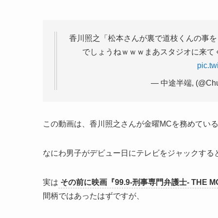
香川照之「松本さんが裏で道枝くんの事を
でしょうねｗｗｗまあスタジオに来て
pic.t
— 中途半端, (@Chut
この動画は、香川照之さんが金曜MCを務めている朝
なにわ男子がデビュー日にテレビをジャックする
実は
その前に映画『99.9‐刑事専門弁護士‐ THE
間柄ではあったはずですが、