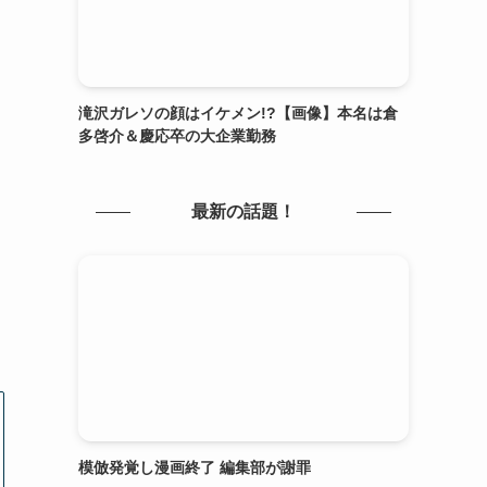
滝沢ガレソの顔はイケメン!?【画像】本名は倉
多啓介＆慶応卒の大企業勤務
最新の話題！
模倣発覚し漫画終了 編集部が謝罪