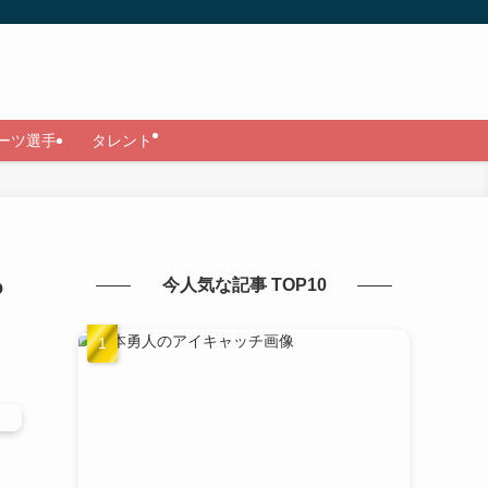
ーツ選手
タレント
っ
今人気な記事 TOP10