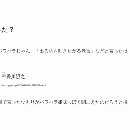
った？
パワハラじゃん」「出る杭を叩きたがる老害」などと言った批
ily.co.jp/gossip/2021/06/04/0014386455.shtml
談で言ったつもりがパワハラ嫌味っぽく聞こえたのだろうと推