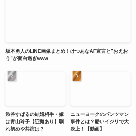
坂本勇人のLINE画像まとめ！けつあなAF宣言と”おえお
う”が面白過ぎwww
渋谷すばるの結婚相手・嫁
ニューヨークのパンツマン
は青山玲子【証拠あり】馴
事件とは？酷いイジリで大
れ初めや共演は？
炎上！【動画】