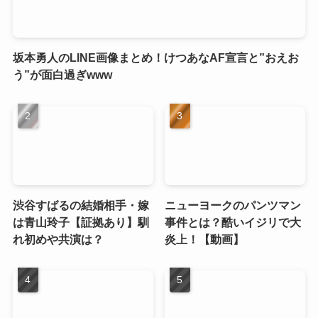
坂本勇人のLINE画像まとめ！けつあなAF宣言と”おえお
う”が面白過ぎwww
渋谷すばるの結婚相手・嫁
ニューヨークのパンツマン
は青山玲子【証拠あり】馴
事件とは？酷いイジリで大
れ初めや共演は？
炎上！【動画】