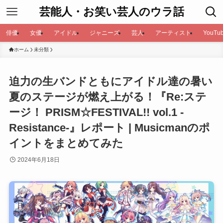
芸能人・お笑い芸人のウラ話
俳優
女優
アイドル
ジャニーズ
芸人
アーティスト
YouTub
ホーム
未分類
迫力の生バンドともにアイドル達の暑い
夏のステージが燃え上がる！『Re:ステ
ージ！ PRISM☆FESTIVAL!! vol.1 -
Resistance-』レポート | Musicmanのポ
イントをまとめてみた
2024年6月18日