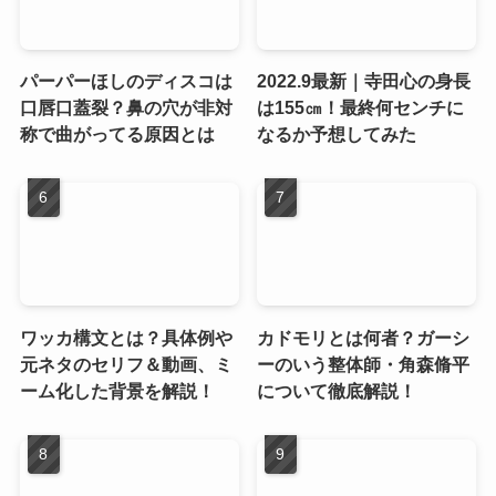
パーパーほしのディスコは
2022.9最新｜寺田心の身長
口唇口蓋裂？鼻の穴が非対
は155㎝！最終何センチに
称で曲がってる原因とは
なるか予想してみた
ワッカ構文とは？具体例や
カドモリとは何者？ガーシ
元ネタのセリフ＆動画、ミ
ーのいう整体師・角森脩平
ーム化した背景を解説！
について徹底解説！