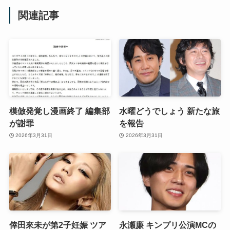
関連記事
模倣発覚し漫画終了 編集部
水曜どうでしょう 新たな旅
が謝罪
を報告
2026年3月31日
2026年3月31日
倖田來未が第2子妊娠 ツア
永瀬廉 キンプリ公演MCの