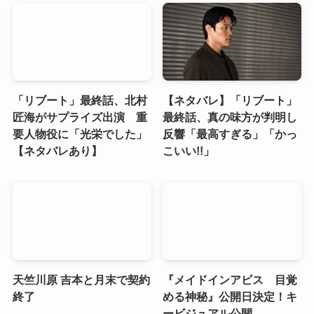
「リブート」最終話、北村
【ネタバレ】「リブート」
匠海がサプライズ出演 重
最終話、真の味方が判明し
要人物役に「光栄でした」
反響「最高すぎる」「かっ
【ネタバレあり】
こいい!!」
天竺川原 吉本と月末で契約
『メイドインアビス 目覚
終了
める神秘』公開日決定！キ
ービジュアル公開