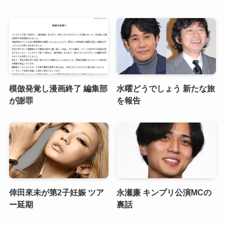
模倣発覚し漫画終了 編集部
水曜どうでしょう 新たな旅
が謝罪
を報告
倖田來未が第2子妊娠 ツア
永瀬廉 キンプリ公演MCの
ー延期
裏話