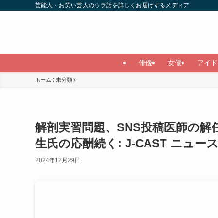
芸能人・お笑い芸人のウラ話を詳しくお届けするメディア
俳優
女優
アイド
ホーム
未分類
解剖実習問題、SNS投稿医師の
生氏の応酬続く: J-CAST ニ
2024年12月29日