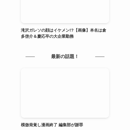
滝沢ガレソの顔はイケメン!?【画像】本名は倉
多啓介＆慶応卒の大企業勤務
最新の話題！
模倣発覚し漫画終了 編集部が謝罪