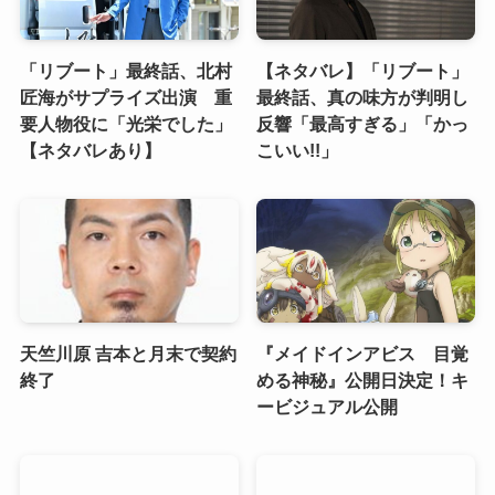
「リブート」最終話、北村
【ネタバレ】「リブート」
匠海がサプライズ出演 重
最終話、真の味方が判明し
要人物役に「光栄でした」
反響「最高すぎる」「かっ
【ネタバレあり】
こいい!!」
天竺川原 吉本と月末で契約
『メイドインアビス 目覚
終了
める神秘』公開日決定！キ
ービジュアル公開