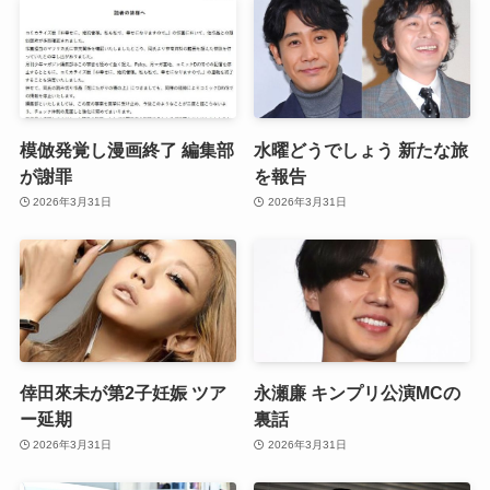
模倣発覚し漫画終了 編集部
水曜どうでしょう 新たな旅
が謝罪
を報告
2026年3月31日
2026年3月31日
倖田來未が第2子妊娠 ツア
永瀬廉 キンプリ公演MCの
ー延期
裏話
2026年3月31日
2026年3月31日