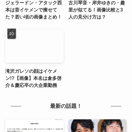
ジェラードン・アタック西
古川琴音・岸井ゆきの・趣
本は昔イケメンで痩せて
里が似てる！画像比較と3
た？若い頃の画像まとめ！
人の見分け方は？
滝沢ガレソの顔はイケメ
ン!?【画像】本名は倉多啓
介＆慶応卒の大企業勤務
最新の話題！