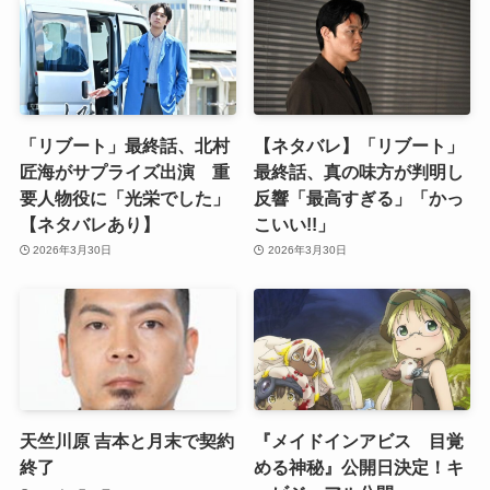
「リブート」最終話、北村
【ネタバレ】「リブート」
匠海がサプライズ出演 重
最終話、真の味方が判明し
要人物役に「光栄でした」
反響「最高すぎる」「かっ
【ネタバレあり】
こいい!!」
2026年3月30日
2026年3月30日
天竺川原 吉本と月末で契約
『メイドインアビス 目覚
終了
める神秘』公開日決定！キ