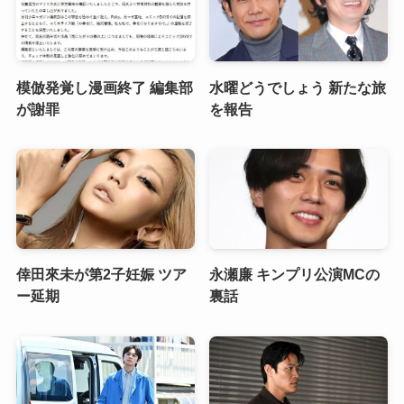
模倣発覚し漫画終了 編集部
水曜どうでしょう 新たな旅
が謝罪
を報告
倖田來未が第2子妊娠 ツア
永瀬廉 キンプリ公演MCの
ー延期
裏話