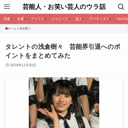
芸能人・お笑い芸人のウラ話
俳優
女優
アイドル
ジャニーズ
芸人
アーティスト
YouTub
ホーム
未分類
タレントの浅倉樹々 芸能界引退へのポ
イントをまとめてみた
2024年12月30日